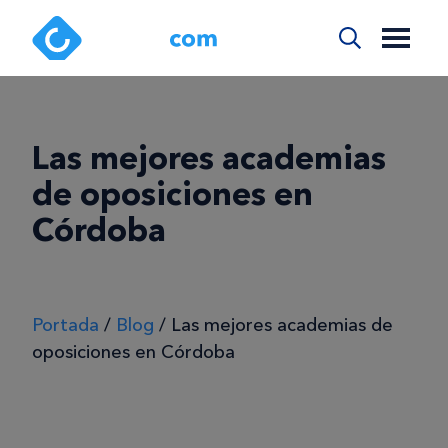
Las mejores academias
de oposiciones en
Córdoba
Portada
/
Blog
/
Las mejores academias de
oposiciones en Córdoba