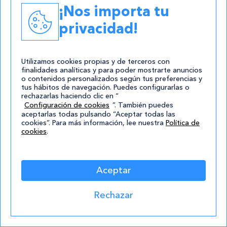
Aplicaciones para crear videojuegos:
¡Nos importa tu
tu puerta de entrada al mundo del
privacidad!
desarrollo
Leer
Utilizamos cookies propias y de terceros con
finalidades analíticas y para poder mostrarte anuncios
o contenidos personalizados según tus preferencias y
tus hábitos de navegación. Puedes configurarlas o
rechazarlas haciendo clic en “
Configuración de cookies
”. También puedes
aceptarlas todas pulsando “Aceptar todas las
cookies”. Para más información, lee nuestra
Política de
cookies
.
20/09/2023
Aceptar
Cómo escribir un guion de videojuego
Rechazar
Leer