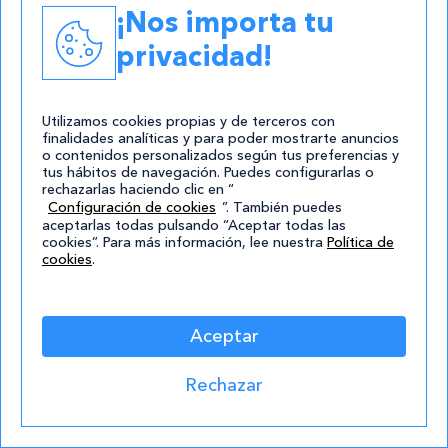
Medio Natural
¡Nos importa tu
privacidad!
Academias
Contacto
Utilizamos cookies propias y de terceros con
atencion@cursos.com
finalidades analíticas y para poder mostrarte anuncios
o contenidos personalizados según tus preferencias y
tus hábitos de navegación. Puedes configurarlas o
Redes Sociales
rechazarlas haciendo clic en “
Configuración de cookies
”. También puedes
aceptarlas todas pulsando “Aceptar todas las
cookies”. Para más información, lee nuestra
Política de
cookies
.
Aceptar
© 2004-2026 Cursos.com
Rechazar
Aviso Legal
|
Política de privacidad
|
Cookies
|
Mapa de
Sitio