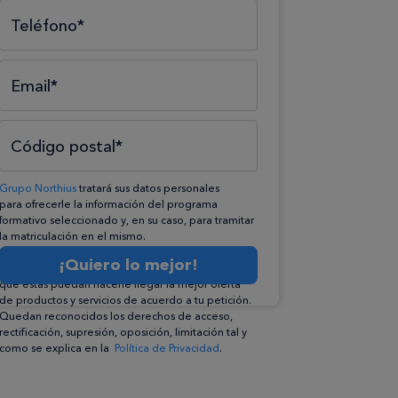
Teléfono*
Email*
Código postal*
Grupo Northius
tratará sus datos personales
para ofrecerle la información del programa
formativo seleccionado y, en su caso, para tramitar
la matriculación en el mismo.
Compartiremos su solicitud con las empresas que
¡Quiero lo mejor!
conforman el
Grupo Northius
, con el objeto de
que éstas puedan hacerle llegar la mejor oferta
de productos y servicios de acuerdo a tu petición.
Quedan reconocidos los derechos de acceso,
rectificación, supresión, oposición, limitación tal y
como se explica en la
Política de Privacidad
.