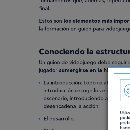
fundamentos que, además, repercutir
final.
Estos son
los elementos más impor
la formación en guion para videojuego
Conociendo la estructur
Un guion de videojuego debe seguir u
jugador
sumergirse en la historia
. 
La introducción: todo relato tiene
introducción recoge los elementos e
escenario, introduciendo a los pers
desencadena la acción.
Utili
pode
El desarrollo.
prefe
hacie