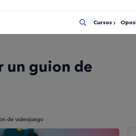
Cursos
Oposi
r un guion de
ion de videojuego