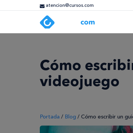
atencion@cursos.com
Cómo escribi
videojuego
Portada
/
Blog
/
Cómo escribir un gu