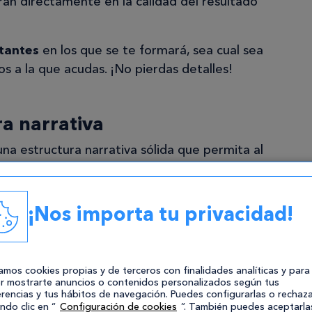
án directamente en la calidad del resultado
tantes
en los que se te formará, sea cual sea
s a la que acudas. ¡No pierdas detalles!
a narrativa
na estructura narrativa sólida que permita al
Esto incluye elementos como:
 que empezar de alguna manera. La
¡Nos importa tu privacidad!
senciales de la historia, estableciendo el
onajes principales y planteando el conflicto que
zamos cookies propias y de terceros con finalidades analíticas y para
r mostrarte anuncios o contenidos personalizados según tus
rencias y tus hábitos de navegación. Puedes configurarlas o rechaza
ndo clic en “
Configuración de cookies
”. También puedes aceptarla