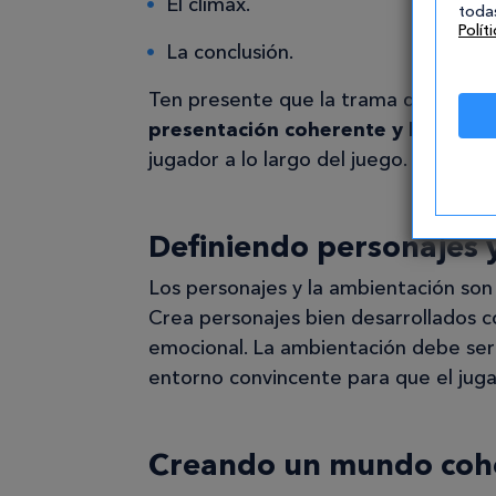
El clímax.
todas
Polít
La conclusión.
Ten presente que la trama debe, en 
presentación coherente y lógica
, 
jugador a lo largo del juego.
Definiendo personajes 
Los personajes y la ambientación son 
Crea personajes bien desarrollados c
emocional. La ambientación debe ser 
entorno convincente para que el juga
Creando un mundo coh