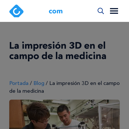
La impresión 3D en el
campo de la medicina
Portada
/
Blog
/
La impresión 3D en el campo
de la medicina