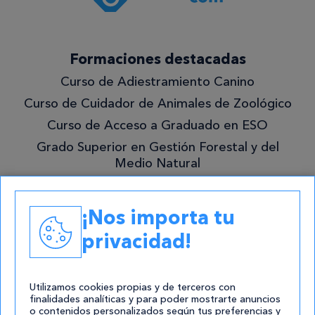
¡Quiero
Formaciones destacadas
lo
Curso de Adiestramiento Canino
mejor!
Curso de Cuidador de Animales de Zoológico
Curso de Acceso a Graduado en ESO
Grado Superior en Gestión Forestal y del
Medio Natural
Academias
¡Nos importa tu
Contacto
privacidad!
atencion@cursos.com
Redes Sociales
Utilizamos cookies propias y de terceros con
finalidades analíticas y para poder mostrarte anuncios
o contenidos personalizados según tus preferencias y