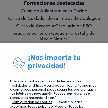
¡Quiero
Formaciones destacadas
lo
Curso de Adiestramiento Canino
mejor!
Curso de Cuidador de Animales de Zoológico
Curso de Acceso a Graduado en ESO
Grado Superior en Gestión Forestal y del
Medio Natural
Academias
¡Nos importa tu
Contacto
privacidad!
atencion@cursos.com
Redes Sociales
Utilizamos cookies propias y de terceros con
finalidades analíticas y para poder mostrarte anuncios
o contenidos personalizados según tus preferencias y
tus hábitos de navegación. Puedes configurarlas o
rechazarlas haciendo clic en “
Configuración de cookies
”. También puedes
aceptarlas todas pulsando “Aceptar todas las