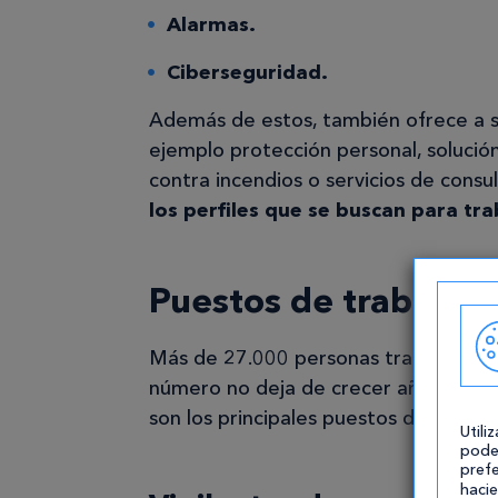
Alarmas.
Ciberseguridad.
Además de estos, también ofrece a s
ejemplo protección personal, solución
contra incendios o servicios de consu
los perfiles que se buscan para tr
Puestos de trabajo 
Más de 27.000 personas trabajan ac
número no deja de crecer año tras añ
son los principales puestos de trabaj
Utili
pode
prefe
hacie