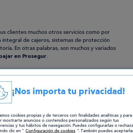
us clientes muchos otros servicios como por
 integral de cajeros, sistemas de protección
ltoría. En otras palabras, son muchos y variados
abajar en Prosegur
.
en Prosegur
¡Nos importa tu privacidad!
tualmente en Prosegur en España, pero este
o. En base a su estructura empresarial , estos
o a los que puedes optar:
zamos cookies propias y de terceros con finalidades analíticas y para
r mostrarte anuncios o contenidos personalizados según tus
rencias y tus hábitos de navegación. Puedes configurarlas o rechaza
ndo clic en “
Configuración de cookies
”. También puedes aceptarla