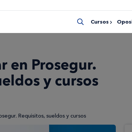
Cursos
Oposi
r en Prosegur.
ueldos y cursos
segur. Requisitos, sueldos y cursos