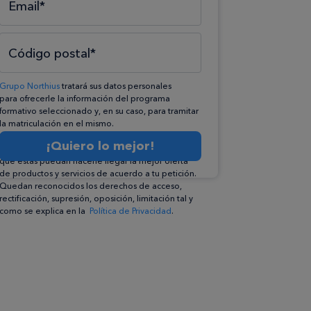
Email*
Código postal*
Grupo Northius
tratará sus datos personales
para ofrecerle la información del programa
formativo seleccionado y, en su caso, para tramitar
la matriculación en el mismo.
Compartiremos su solicitud con las empresas que
¡Quiero lo mejor!
conforman el
Grupo Northius
, con el objeto de
que éstas puedan hacerle llegar la mejor oferta
de productos y servicios de acuerdo a tu petición.
Quedan reconocidos los derechos de acceso,
rectificación, supresión, oposición, limitación tal y
como se explica en la
Política de Privacidad
.