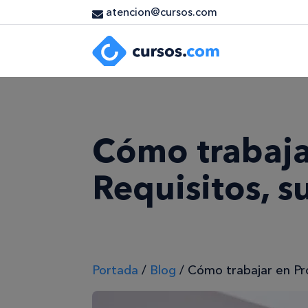
atencion@cursos.com
Cómo trabaja
Requisitos, s
Portada
/
Blog
/
Cómo trabajar en Pro