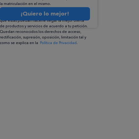
la matriculación en el mismo.
Compartiremos su solicitud con las empresas que
¡Quiero lo mejor!
conforman el
Grupo Northius
, con el objeto de
que éstas puedan hacerle llegar la mejor oferta
de productos y servicios de acuerdo a tu petición.
Quedan reconocidos los derechos de acceso,
rectificación, supresión, oposición, limitación tal y
como se explica en la
Política de Privacidad
.