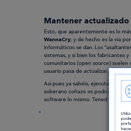
Mantener actualizado 
Esto, que aparentemente es lo más 
WannaCry
; y de hecho es la vía po
informáticos se dan. Los “asaltante
sistemas, y si bien los fabricantes 
comunitarios (open source) suelen d
usuario pasa de actualizar.
Así pues ya sabéis, ejecutad las ac
soberano coñazo os podrían ahorrar
software lo mismo. Tened todo al d
Utili
pode
prefe
hacie