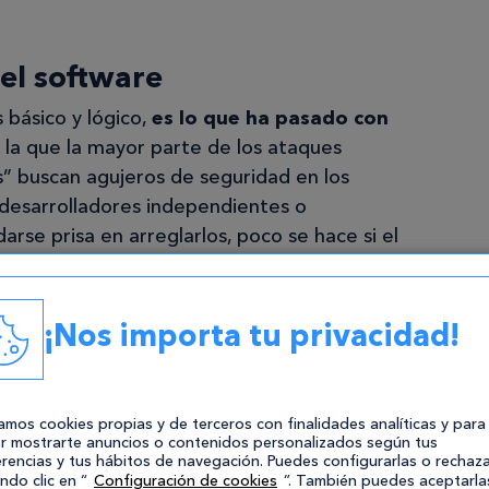
el software
básico y lógico,
es lo que ha pasado con
r la que la mayor parte de los ataques
s” buscan agujeros de seguridad en los
y desarrolladores independientes o
arse prisa en arreglarlos, poco se hace si el
tualizaciones de Windows; que si bien son un
¡Nos importa tu privacidad!
 bastantes disgustos. Y con el resto del
ía.
zamos cookies propias y de terceros con finalidades analíticas y para
r mostrarte anuncios o contenidos personalizados según tus
rencias y tus hábitos de navegación. Puedes configurarlas o rechaza
ndo clic en “
Configuración de cookies
”. También puedes aceptarla