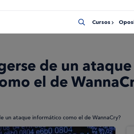
Cursos
Oposi
erse de un ataque
como el de WannaC
e un ataque informático como el de WannaCry?