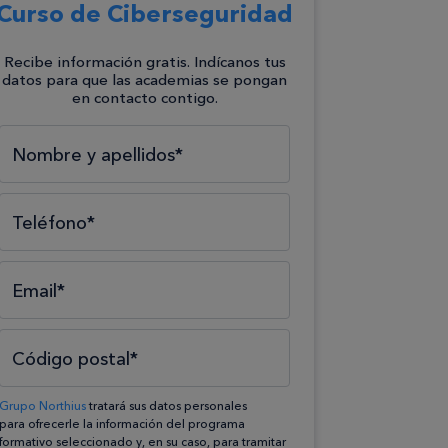
Curso de Ciberseguridad
Recibe información gratis. Indícanos tus
datos para que las academias se pongan
en contacto contigo.
Selecciona el tipo*
Selecciona el área*
Selecciona la formación*
Nombre y apellidos*
Teléfono*
Email*
Código postal*
Grupo Northius
tratará sus datos personales
para ofrecerle la información del programa
formativo seleccionado y, en su caso, para tramitar