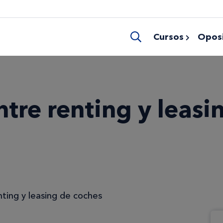
Cursos
Oposi
ntre renting y leasi
nting y leasing de coches