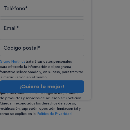
Teléfono*
Email*
Código postal*
Grupo Northius
tratará sus datos personales
para ofrecerle la información del programa
formativo seleccionado y, en su caso, para tramitar
la matriculación en el mismo.
Compartiremos su solicitud con las empresas que
¡Quiero lo mejor!
conforman el
Grupo Northius
, con el objeto de
que éstas puedan hacerle llegar la mejor oferta
de productos y servicios de acuerdo a tu petición.
Quedan reconocidos los derechos de acceso,
rectificación, supresión, oposición, limitación tal y
como se explica en la
Política de Privacidad
.