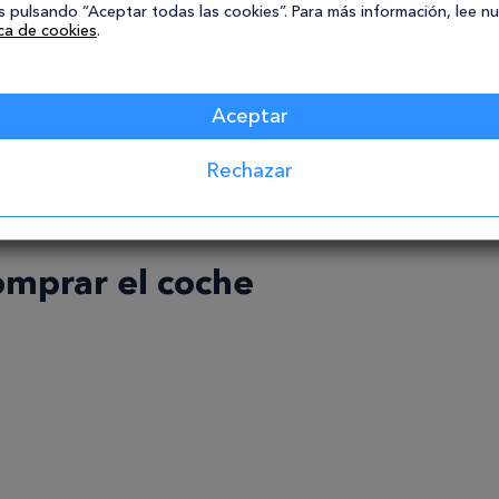
 pulsando “Aceptar todas las cookies”. Para más información, lee n
a
fianza
y de una
cuota fija
que deberá abonar
ica de cookies
.
o
«Cómo elegir de forma inteligente una
Aceptar
Rechazar
omprar el coche