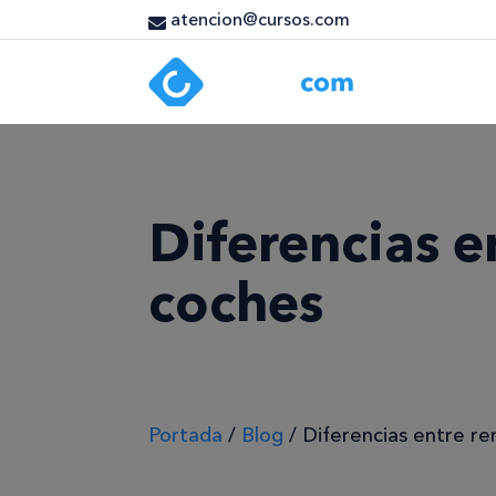
atencion@cursos.com
Diferencias e
coches
Portada
/
Blog
/
Diferencias entre re