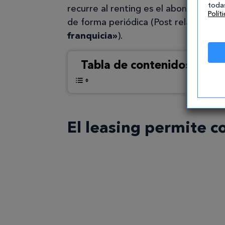
todas
recurre al renting es el abono de un
Polít
de forma periódica (Post relacionad
franquicia»
).
Tabla de contenidos
El leasing permite c