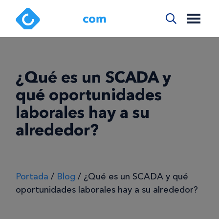
¿Qué es un SCADA y
qué oportunidades
laborales hay a su
alrededor?
Portada
/
Blog
/
¿Qué es un SCADA y qué
oportunidades laborales hay a su alrededor?