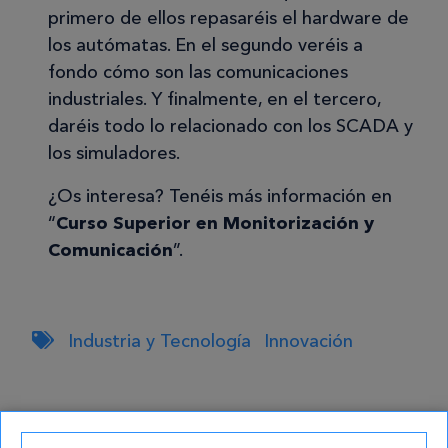
primero de ellos repasaréis el hardware de
los autómatas. En el segundo veréis a
fondo cómo son las comunicaciones
industriales. Y finalmente, en el tercero,
daréis todo lo relacionado con los SCADA y
los simuladores.
¿Os interesa? Tenéis más información en
“
Curso Superior en Monitorización y
Comunicación
”.
Industria y Tecnología
Innovación