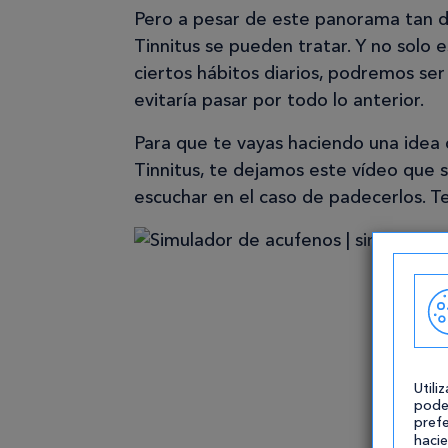
Pero a pesar de este panorama tan d
Tinnitus se pueden tratar. Y no solo
ciertos hábitos diarios, podremos ser
evitaría pasar por todo lo anterior.
Para que te vayas haciendo una idea 
Tinnitus, te dejamos este vídeo que 
escuchar en el caso de padecerlos. Te
Utili
pode
prefe
hacie