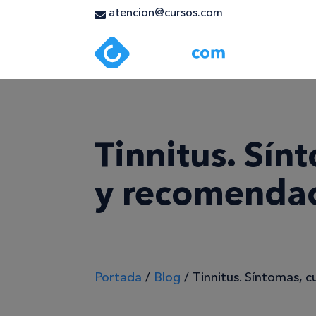
atencion@cursos.com
Tinnitus. Sín
y recomenda
Portada
/
Blog
/
Tinnitus. Síntomas, 