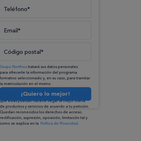
Teléfono*
Email*
Código postal*
Grupo Northius
tratará sus datos personales
para ofrecerle la información del programa
formativo seleccionado y, en su caso, para tramitar
la matriculación en el mismo.
Compartiremos su solicitud con las empresas que
¡Quiero lo mejor!
conforman el
Grupo Northius
, con el objeto de
que éstas puedan hacerle llegar la mejor oferta
de productos y servicios de acuerdo a tu petición.
Quedan reconocidos los derechos de acceso,
rectificación, supresión, oposición, limitación tal y
como se explica en la
Política de Privacidad
.