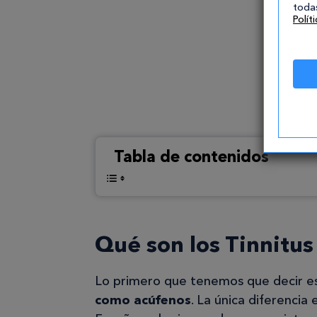
todas
Polít
Tabla de contenidos
Qué son los Tinnitus
Lo primero que tenemos que decir es
como acúfenos
. La única diferencia