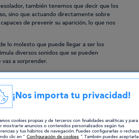
esolador, también tenemos que decir que los
 eso, sino que actuando directamente sobre
 capaces de prevenir su aparición, lo que nos
de lo molesto que puede llegar a ser los
simula diversos sonidos que se pueden
 vas a sorprender.
¡Nos importa tu privacidad!
zamos cookies propias y de terceros con finalidades analíticas y para
r mostrarte anuncios o contenidos personalizados según tus
rencias y tus hábitos de navegación. Puedes configurarlas o rechaza
ndo clic en “
Configuración de cookies
”. También puedes aceptarla