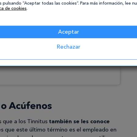
 pulsando “Aceptar todas las cookies”. Para más información, lee n
ica de cookies
.
Aceptar
Rechazar
 o Acúfenos
 que a los Tinnitus
también se les conoce
 es que este último término es el empleado en