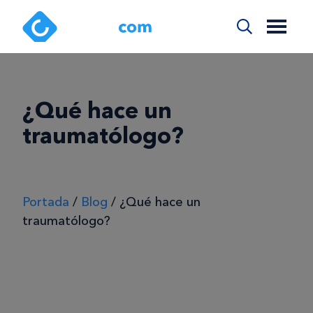
¿Qué hace un
traumatólogo?
Portada
/
Blog
/
¿Qué hace un
traumatólogo?