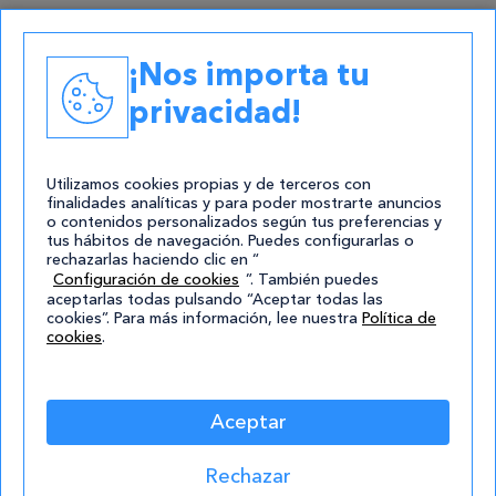
Academias
¡Nos importa tu
Contacto
privacidad!
atencion@cursos.com
Redes Sociales
Utilizamos cookies propias y de terceros con
finalidades analíticas y para poder mostrarte anuncios
o contenidos personalizados según tus preferencias y
tus hábitos de navegación. Puedes configurarlas o
rechazarlas haciendo clic en “
Configuración de cookies
”. También puedes
aceptarlas todas pulsando “Aceptar todas las
cookies”. Para más información, lee nuestra
Política de
cookies
.
© 2004-2026 Cursos.com
Aviso Legal
|
Política de privacidad
|
Cookies
|
Mapa de
Aceptar
Sitio
Rechazar