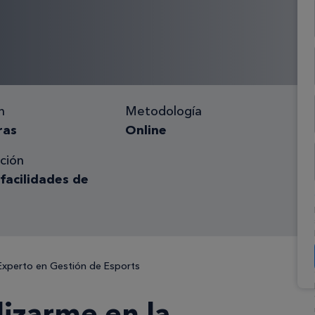
n
Metodología
ras
Online
ción
 facilidades de
Experto en Gestión de Esports
lizarme en la