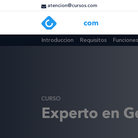
atencion@cursos.com
Introduccion
Requisitos
Funcione
CURSO
Experto en G