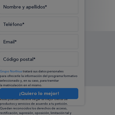
Selecciona el tipo*
Selecciona el área*
Selecciona la formación*
Nombre y apellidos*
Teléfono*
Email*
Código postal*
Grupo Northius
tratará sus datos personales
para ofrecerle la información del programa formativo
seleccionado y, en su caso, para tramitar
la matriculación en el mismo.
Compartiremos su solicitud con las empresas que
¡Quiero lo mejor!
conforman el
Grupo Northius
, con el objeto de que
éstas puedan hacerle llegar la mejor oferta de
productos y servicios de acuerdo a tu petición.
Quedan reconocidos los derechos de acceso,
rectificación, supresión, oposición, limitación tal y