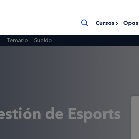
Cursos
Oposi
s
Temario
Sueldo
estión de Esports