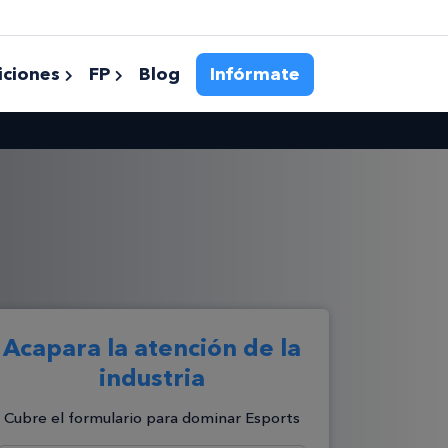
ciones
FP
Blog
Infórmate
Acapara la atención de la
industria
Cubre el formulario para dominar Esports