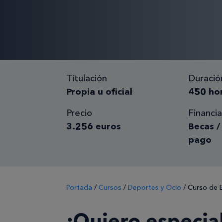
Títulación
Duració
Propia u oficial
450 ho
Precio
Financia
3.256 euros
Becas /
pago
Portada
/
Cursos
/
Deportes y Ocio
/
Curso de 
¡Quiero especia