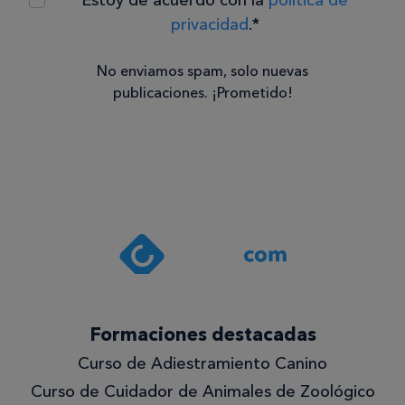
privacidad
.*
No enviamos spam, solo nuevas
publicaciones. ¡Prometido!
Consentimiento
Estoy de
acuerdo
con la
política de
privacidad
.*
¡Quiero
Formaciones destacadas
lo
Curso de Adiestramiento Canino
mejor!
Curso de Cuidador de Animales de Zoológico