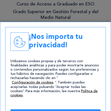
Curso de Acceso a Graduado en ESO
Grado Superior en Gestión Forestal y del
Medio Natural
Academias
¡Nos importa tu
Contacto
privacidad!
atencion@cursos.com
Redes Sociales
Utilizamos cookies propias y de terceros con
finalidades analíticas y para poder mostrarte anuncios
o contenidos personalizados según tus preferencias y
tus hábitos de navegación. Puedes configurarlas o
rechazarlas haciendo clic en “
Configuración de cookies
”. También puedes
aceptarlas todas pulsando “Aceptar todas las
cookies”. Para más información, lee nuestra
Política de
cookies
.
© 2004-2026 Cursos.com
Aviso Legal
|
Política de privacidad
|
Cookies
|
Mapa de