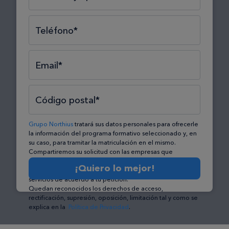
Teléfono*
Email*
Código postal*
Grupo Northius
tratará sus datos personales para ofrecerle
la información del programa formativo seleccionado y, en
su caso, para tramitar la matriculación en el mismo.
Compartiremos su solicitud con las empresas que
conforman el
Grupo Northius
, con el objeto de que éstas
¡Quiero lo mejor!
puedan hacerle llegar la mejor oferta de productos y
servicios de acuerdo a tu petición.
Quedan reconocidos los derechos de acceso,
rectificación, supresión, oposición, limitación tal y como se
explica en la
Política de Privacidad
.