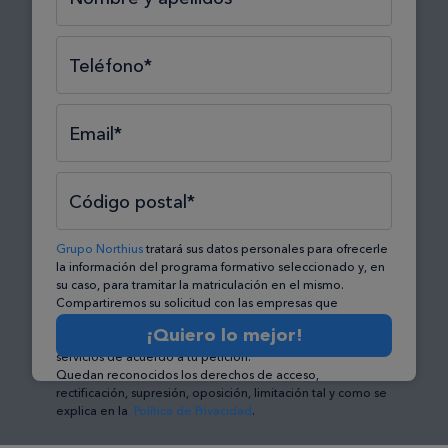
Teléfono*
Email*
Código postal*
Grupo Northius
tratará sus datos personales para ofrecerle
la información del programa formativo seleccionado y, en
su caso, para tramitar la matriculación en el mismo.
Compartiremos su solicitud con las empresas que
conforman el
Grupo Northius
, con el objeto de que éstas
¡Quiero lo mejor!
puedan hacerle llegar la mejor oferta de productos y
servicios de acuerdo a tu petición.
Quedan reconocidos los derechos de acceso,
rectificación, supresión, oposición, limitación tal y como se
explica en la
Política de Privacidad
.