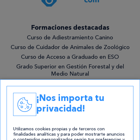
privacidad
.*
¡Quiero
Formaciones destacadas
lo
Curso de Adiestramiento Canino
mejor!
Curso de Cuidador de Animales de Zoológico
Curso de Acceso a Graduado en ESO
Grado Superior en Gestión Forestal y del
Medio Natural
Academias
¡Nos importa tu
Contacto
privacidad!
atencion@cursos.com
Redes Sociales
Utilizamos cookies propias y de terceros con
finalidades analíticas y para poder mostrarte anuncios
o contenidos personalizados según tus preferencias y