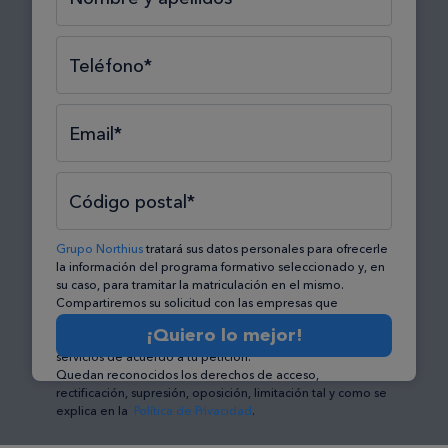
Teléfono*
Email*
Código postal*
Grupo Northius
tratará sus datos personales para ofrecerle
la información del programa formativo seleccionado y, en
su caso, para tramitar la matriculación en el mismo.
Compartiremos su solicitud con las empresas que
conforman el
Grupo Northius
, con el objeto de que éstas
¡Quiero lo mejor!
puedan hacerle llegar la mejor oferta de productos y
servicios de acuerdo a tu petición.
Quedan reconocidos los derechos de acceso,
rectificación, supresión, oposición, limitación tal y como se
explica en la
Política de Privacidad
.