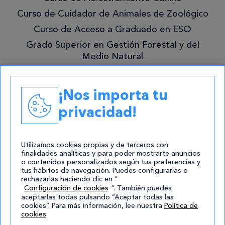
mejor!
Curso de Cuidador de Animales de Zoológico
Curso de Acceso a Graduado en ESO
Grado Superior en Gestión Forestal y del
Medio Natural
Academias
¡Nos importa tu
Contacto
privacidad!
atencion@cursos.com
Redes Sociales
Utilizamos cookies propias y de terceros con
finalidades analíticas y para poder mostrarte anuncios
o contenidos personalizados según tus preferencias y
tus hábitos de navegación. Puedes configurarlas o
rechazarlas haciendo clic en “
Configuración de cookies
”. También puedes
aceptarlas todas pulsando “Aceptar todas las
cookies”. Para más información, lee nuestra
Política de
cookies
.