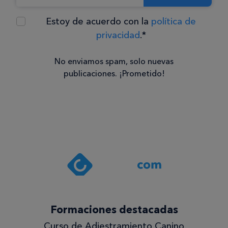
Estoy de acuerdo con la
política de
privacidad
.*
No enviamos spam, solo nuevas
publicaciones. ¡Prometido!
Consentimiento
Estoy de
acuerdo
con la
política de
privacidad
.*
¡Quiero
Formaciones destacadas
lo
Curso de Adiestramiento Canino