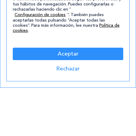
acuerdo
tus hábitos de navegación. Puedes configurarlas o
con la
rechazarlas haciendo clic en “
Configuración de cookies
”. También puedes
política de
aceptarlas todas pulsando “Aceptar todas las
privacidad
.*
cookies”. Para más información, lee nuestra
Política de
cookies
.
¡Quiero
Formaciones destacadas
Aceptar
lo
Curso de Adiestramiento Canino
mejor!
Rechazar
Curso de Cuidador de Animales de Zoológico
Curso de Acceso a Graduado en ESO
Grado Superior en Gestión Forestal y del
Medio Natural
Academias
Contacto
atencion@cursos.com