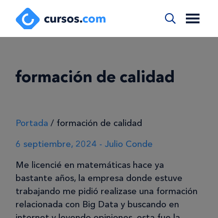
formación de calidad
Portada
/
formación de calidad
6 septiembre, 2024 - Julio Conde
Me licencié en matemáticas hace ya
bastante años, la empresa donde estuve
trabajando me pidió realizase una formación
relacionada con Big Data y buscando en
internet y leyendo opiniones, esta fue la