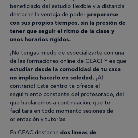
Psicología infantil y juvenil
beneficiado del estudio flexible y a distancia
El curso me resultó muy productivo, la
destacan la ventaja de poder
prepararse
experiencia fue muy buena y aunque
con sus propios tiempos, sin la presión de
mi vida laboral no tiene nada que ver
tener que seguir el ritmo de la clase y
con el curso me llevo una grata
unos horarios rígidos.
sorpresa de todo los conocimientos
que aprendí.
¡No tengas miedo de especializarte con una
de las formaciones online de CEAC! Y es que
estudiar desde la comodidad de tu casa
no implica hacerlo en soledad.
¡Al
Laura S.
contrario! Este centro te ofrece el
LS
seguimiento constante del profesorado, del
que hablaremos a continuación, que te
facilitará en todo momento sesiones de
13/05/2025
orientación y tutorías.
Curso de diseño de interiores
En CEAC destacan
dos líneas de
Me ha encantado hacer el curso , y