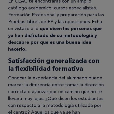
de Paisajes con la ilusión de poder
En CEAC te encontrarás con un amplio
cambiar de trabajo. Creo que lo mejor
catálogo académico: cursos especialistas,
ha sido poder aplicar todos los
Formación Profesional y preparación para las
conocimientos de los materiales en mi
Pruebas Libres de FP y las oposiciones. Echa
proyecto final, donde realicé una
un vistazo a lo
que dicen las personas que
propuesta para cambiar por completo
ya han disfrutado de su metodología y
el jardín de una comunidad de vecinos
descubre por qué es una buena idea
con más de 150 viviendas. Muy
hacerlo.
recomendable
Satisfacción generalizada con
la flexibilidad formativa
Conocer la experiencia del alumnado puede
María C.
marcar la diferencia entre tomar la dirección
MC
correcta o avanzar por un camino que no te
llevará muy lejos. ¿Qué dicen los estudiantes
04/06/2025
con respecto a la metodología utilizada por
el centro? Aquellos que ya se han