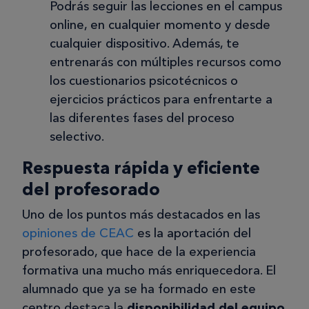
Podrás seguir las lecciones en el campus
online, en cualquier momento y desde
cualquier dispositivo. Además, te
entrenarás con múltiples recursos como
Marco
M
los cuestionarios psicotécnicos o
ejercicios prácticos para enfrentarte a
las diferentes fases del proceso
22/04/2025
selectivo.
El trato podria ser más personal
Respuesta rápida y eficiente
Yo he estudiado jardinería y
del profesorado
paisajismo. Todo me ha parecido muy
Uno de los puntos más destacados en las
bien, lo único que veo un poco flojo es
opiniones de CEAC
es la aportación del
el trato humano profesor alumno, es
profesorado, que hace de la experiencia
un trato correcto, pero a veces al
formativa una mucho más enriquecedora. El
recibir el resultado de las pruebas,
alumnado que ya se ha formado en este
faltaría una mínima opinión o algún
centro destaca la
disponibilidad del equipo