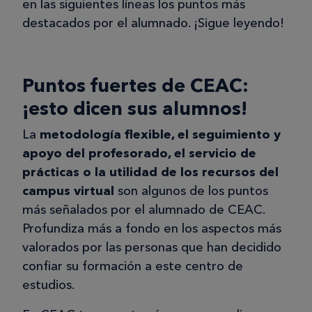
en las siguientes líneas los puntos más
Interesante, pero lo más útil me
destacados por el alumnado. ¡Sigue leyendo!
pareció el foro que compartes con los
compañeros, ya que me permitió
conocer otras personas que se
Puntos fuertes de CEAC:
dedican profesionalmente a mi mismo
¡esto dicen sus alumnos!
sector.
La
metodología flexible, el seguimiento y
apoyo del profesorado, el servicio de
prácticas o la utilidad de los recursos del
Antía R.
campus virtual
son algunos de los puntos
AR
más señalados por el alumnado de CEAC.
Profundiza más a fondo en los aspectos más
24/07/2025
valorados por las personas que han decidido
confiar su formación a este centro de
Paisajsimo como forma de vida
estudios.
Hice el curso de Jardinería y Diseño