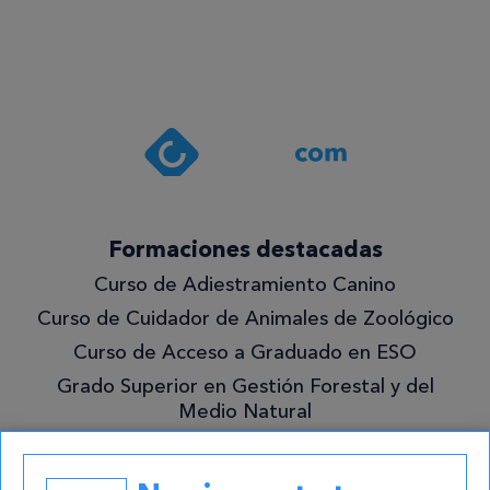
Estoy de
acuerdo
con la
política de
privacidad
.*
¡Quiero
Formaciones destacadas
lo
Curso de Adiestramiento Canino
mejor!
Curso de Cuidador de Animales de Zoológico
Curso de Acceso a Graduado en ESO
Grado Superior en Gestión Forestal y del
Medio Natural
Academias