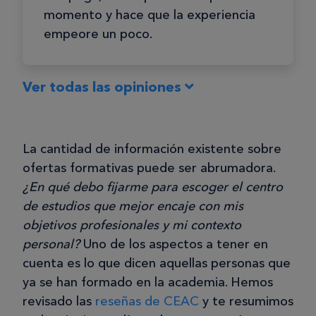
momento y hace que la experiencia
empeore un poco.
Ver todas las opiniones
Blanca J.
BJ
La cantidad de información existente sobre
ofertas formativas puede ser abrumadora.
02/08/2025
¿En qué debo fijarme para escoger el centro
Formación útil y actualizada
de estudios que mejor encaje con mis
Me formé en eficiencia energética y
objetivos profesionales y mi contexto
energías renovables para
personal?
Uno de los aspectos a tener en
complementar mis conocimientos, ya
cuenta es lo que dicen aquellas personas que
que trabajo en una consultoría que
ya se han formado en la academia. Hemos
ocasionalmente lleva proyectos
revisado las
reseñas de CEAC
y te resumimos
vinculados con la sostenibilidad.