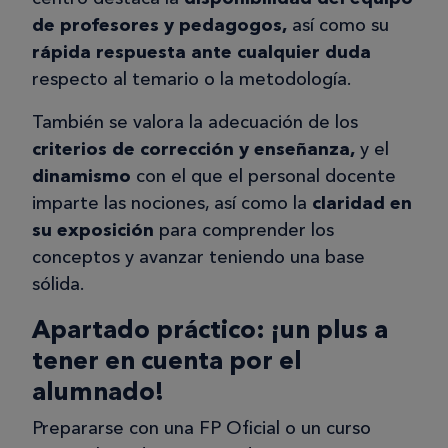
comentario constructivo de cualquier
de profesores y pedagogos,
así como su
tipo. Dicho esto tampoco se la
rápida respuesta ante cualquier
duda
cantidad de alumnos que somos y
respecto al temario o la metodología.
entiendo que tener un trato así con
todos puede ser agotador. Pero mi
También se valora la adecuación de los
profesora en concreto ha tenido un
criterios de corrección y enseñanza,
y el
trato muy cordial y correcto, y estoy
dinamismo
con el que el personal docente
muy contento con todo el trayecto y
imparte las nociones, así como la
claridad en
experiencia que he obtenido.
su exposición
para comprender los
conceptos y avanzar teniendo una base
sólida.
Marina M.
Apartado práctico: ¡un plus a
MM
tener en cuenta por el
alumnado!
21/04/2025
Prepararse con una FP Oficial o un curso