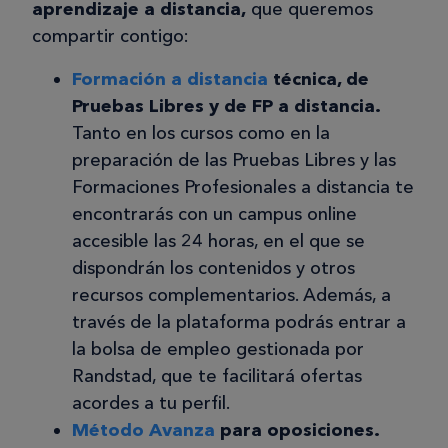
aprendizaje a distancia,
que queremos
me ha ayudado mucho para mejorar
compartir contigo:
en mi trabajo , soy Directora de
tienda en Kave Home. Lo que si me ha
Formación a distancia
técnica, de
molestado han sido las llamadas que
Pruebas Libres y de FP a distancia.
al principio pensaba que era para
Tanto en los cursos como en la
hacer seguimiento hasta que me di
preparación de las Pruebas Libres y las
cuenta que querían venderme otro
Formaciones Profesionales a distancia te
curso , de hecho la ultima chica que
encontrarás con un campus online
me llamo me molesto mucho porque
accesible las 24 horas, en el que se
me dio la fecha final de entrega del
dispondrán los contenidos y otros
proyecto final mal y me agobie
recursos complementarios. Además, a
porque pensaba que no me daba
través de la plataforma podrás entrar a
tiempo. también dije que mi empresa
la bolsa de empleo gestionada por
me valida las practicas y no se nada
Randstad, que te facilitará ofertas
de esto , creo que se hacen muchas
acordes a tu perfil.
llamadas para venderte otro curso
Método Avanza
para oposiciones.
pero pocas para ayudas .