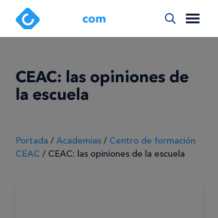
CEAC: las opiniones de
la escuela
Portada
/
Academias
/
Centro de formación
CEAC
/
CEAC: las opiniones de la escuela