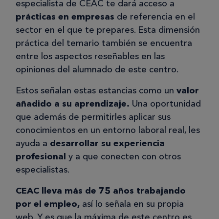
especialista de CEAC te dará acceso a
Diseño de interiores
prácticas en empresas
de referencia en el
Mi experiencia con CEAC en el curso
sector en el que te prepares. Esta dimensión
de Diseño de Interiores fue en
práctica del temario también se encuentra
general muy positiva. Destacaría la
entre los aspectos reseñables en las
flexibilidad del programa y el material
opiniones del alumnado de este centro.
didáctico, especialmente la
plataforma online. Todo resultó
Estos señalan estas estancias como un
valor
bastante útil y completo. Sin
añadido a su aprendizaje.
Una oportunidad
embargo, un aspecto que considero
que además de permitirles aplicar sus
mejorable fue el cambio de
conocimientos en un entorno laboral real, les
profesorado durante el curso. Este
ayuda a
desarrollar su experiencia
proceso fue algo lioso, ya que me
profesional
y a que conecten con otros
costó adaptarme a las nuevas formas
especialistas.
de corrección y no siempre lograba
congeniar con los criterios de los
CEAC lleva más de 75 años trabajando
nuevos docentes. Esto generó cierta
por el empleo,
así lo señala en su propia
confusión en algunos momentos, pero
web. Y es que la máxima de este centro es