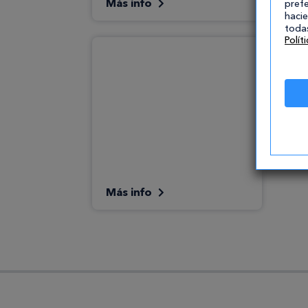
Más info
M
prefe
hacie
todas
Polít
Más info