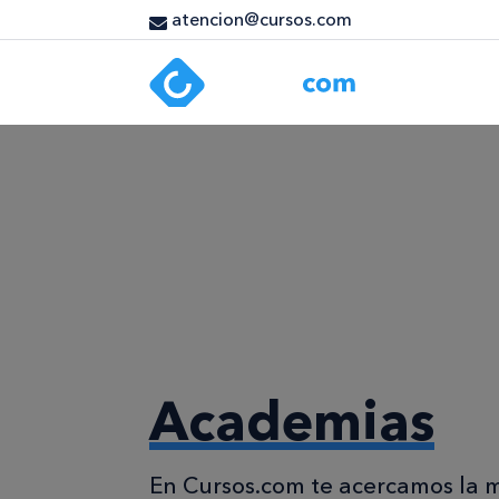
atencion@cursos.com
Academias
En Cursos.com te acercamos la m