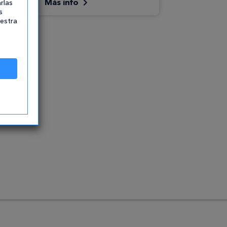
Más info
rlas
s
uestra