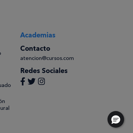
Academias
Contacto
o
atencion@cursos.com
Redes Sociales
uado
ón
ural