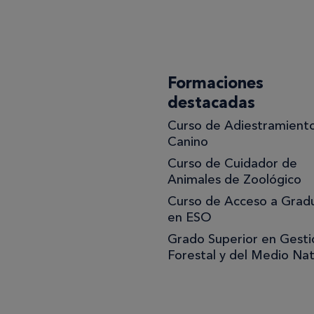
acuerdo
con la
política de
privacidad
.*
Formaciones
destacadas
Curso de Adiestramient
uiero
Canino
Curso de Cuidador de
jor!
Animales de Zoológico
Curso de Acceso a Grad
en ESO
Grado Superior en Gesti
Forestal y del Medio Nat