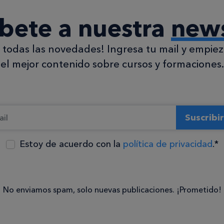
íbete a nuestra
news
todas las novedades! Ingresa tu mail y empieza
el mejor contenido sobre cursos y formaciones.
Suscribi
Estoy de acuerdo con la
política de privacidad
.*
Consentimiento
No enviamos spam, solo nuevas publicaciones. ¡Prometido!
Estoy de