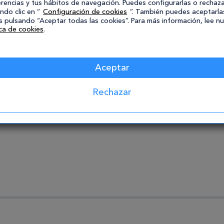
ás info
Más info
rencias y tus hábitos de navegación. Puedes configurarlas o rechaza
ndo clic en “
Configuración de cookies
”. También puedes aceptarla
 pulsando “Aceptar todas las cookies”. Para más información, lee n
ica de cookies
.
Aceptar
Rechazar