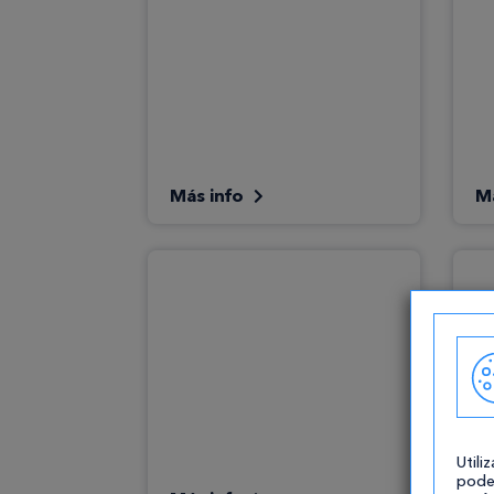
Más info
M
Utili
pode