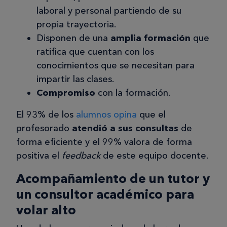
laboral y personal partiendo de su
20/04/2025
propia trayectoria.
Disponen de una
amplia formación
que
alimentación i nutrición pediátrica
ratifica que cuentan con los
De este curso destaco la facilidad a la
conocimientos que se necesitan para
hora de acceder al contenido y poder-
impartir las clases.
se hacer 100% online. Pienso que a
Compromiso
con la formación.
nivel de mejora este curso está poco
orientado a pediatría, como pediatra
El 93% de los
alumnos opina
que el
me hubiera gustado aprender más
profesorado
atendió a sus consultas
de
sobre alimentación de los 0-6 meses,
forma eficiente y el 99% valora de forma
del inicio de la alimentación
positiva el
feedback
de este equipo docente.
complementária, más en detalle
Acompañamiento de un tutor y
estrategias para gestionar la nutrición
en adolescentes con TCA o obesidad
un consultor académico para
o sobrepeso...
volar alto