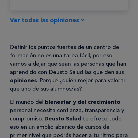
Ver todas las opiniones
Ana María R.
AMR
Definir los puntos fuertes de un centro de
formación no es una tarea fácil, por eso
03/06/2025
vamos a dejar que sean las personas que han
Curso de Quiromasaje
aprendido con Deusto Salud las que den sus
Muy buena experiencia con el curso y
opiniones
. Porque ¿quién mejor para valorar
los profesores. Recomiendo el curso al
que uno de sus alumnos/as?
100%. Natalia es un encanto. Si
El mundo del
bienestar y del crecimiento
tuviera que poner una pega, seria que
personal necesita confianza, transparencia y
los talleres prácticos duran muy poco
compromiso.
Deusto Salud
te ofrece todo
tiempo.
eso en un amplio abanico de cursos de
primer nivel que podrás hacer a tu ritmo para