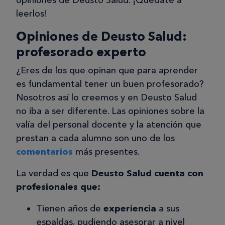
opiniones de Deusto Salud. ¡Quédate a
22/04/2025
leerlos!
curso superior de auxiliar de
Opiniones de Deusto Salud:
pediatría
profesorado experto
mi experiencia a sido muy
satisfactoria en todos los aspectos y
¿Eres de los que opinan que para aprender
todo muy completo lo único que a la
es fundamental tener un buen profesorado?
hora de conexión tarda muy poco en
Nosotros así lo creemos y en Deusto Salud
desconectarse pero por lo general
no iba a ser diferente. Las opiniones sobre la
esta todo perfecto y muy bien
valía del personal docente y la atención que
explicado y seguiré formándome con
prestan a cada alumno son uno de los
Deusto salud.
comentarios
más presentes.
La verdad es que
Deusto Salud cuenta con
profesionales que:
Carlota B.
CB
Tienen años de
experiencia
a sus
espaldas, pudiendo asesorar a nivel