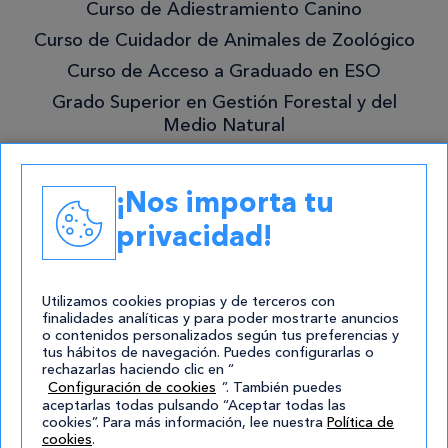
lo
Curso de Adiestramiento Canino
mejor!
Curso de Cuidador de Animales de Zoológico
Curso de Acceso a Graduado en ESO
Grado Superior en Gestión Forestal y del
Medio Natural
Academias
¡Nos importa tu
Contacto
privacidad!
atencion@cursos.com
Redes Sociales
Utilizamos cookies propias y de terceros con
finalidades analíticas y para poder mostrarte anuncios
o contenidos personalizados según tus preferencias y
tus hábitos de navegación. Puedes configurarlas o
rechazarlas haciendo clic en “
Configuración de cookies
”. También puedes
aceptarlas todas pulsando “Aceptar todas las
cookies”. Para más información, lee nuestra
Política de
cookies
.