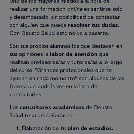
Uno de los mayores miedos a la hora de
realizar una formación
online
es sentirse solo
y desamparado, sin posibilidad de contactar
Penélope B.
PB
con alguien que pueda
resolver tus dudas
.
Con Deusto Salud esto no va a pasarte.
05/04/2025
Son sus propios alumnos los que destacan en
sus opiniones la
labor de atención
que
Curso superior de dietética y
realizan profesores/as y tutores/as a lo largo
nutrición deportiva
del curso. “Grandes profesionales que te
Destacaría la buena organización del
ayudan en cada momento” son algunas de las
curso, la facilidad del campus para
frases que podrás ver en la lista de
encontrar las cosas y la rápida
comentarios.
respuesta del profesorado a las
cuestiones y a la corrección de los
Los
consultores académicos
de Deusto
exámenes.
Salud te acompañarán en:
Elaboración de tu
plan de estudios.