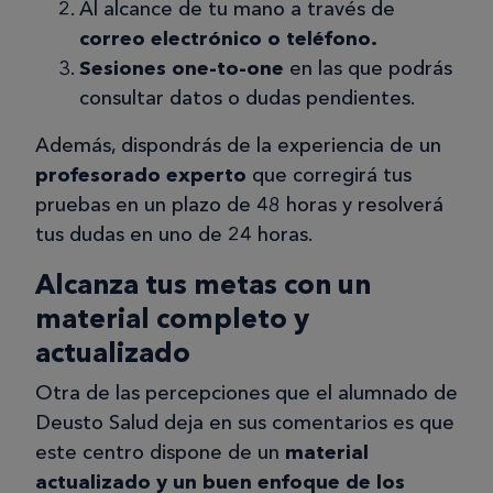
Al alcance de tu mano a través de
correo electrónico o teléfono.
Marta R.
MR
Sesiones one-to-one
en las que podrás
consultar datos o dudas pendientes.
02/04/2025
Además, dispondrás de la experiencia de un
profesorado experto
que corregirá tus
Curso superior de secretariado
pruebas en un plazo de 48 horas y resolverá
médico
tus dudas en uno de 24 horas.
De Deusto Salud destaco la libertad
que proporciona el hecho de que
Alcanza tus metas con un
puedas ir a tu ritmo, sin límites de
material completo y
tiempo por tema. Se adapta
actualizado
perfectamente a tu vida y
Otra de las percepciones que el alumnado de
circunstancias. Correcciones
Deusto Salud deja en sus comentarios es que
extremadamente rápidas y con
este centro dispone de un
material
consejos útiles y de calidad.
actualizado y un buen enfoque de los
Recomendable 100%!!!