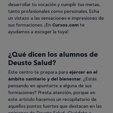
desarrollar tu vocación y cumplir tus metas,
Lucía
tanto profesionales como personales. Echa
L
un vistazo a las sensaciones e impresiones de
sus formaciones. ¡En
Cursos.com
te
ayudamos a escoger la tuya!
28/05/2025
Curso de coaching e inteligencia
emocional
¿Qué dicen los alumnos de
Curso muy interesante, intuitivo, fácil
Deusto Salud?
y útil para la vida.
Este centro te prepara para
ejercer en el
ámbito sanitario y del bienestar
. ¿Estás
pensando en apuntarte a alguna de sus
Verónica G.
formaciones? Presta atención, porque en
VG
este artículo hacemos un recopilatorio de
aquellos puntos fuertes que destacan en las