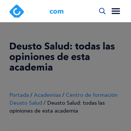
Deusto Salud: todas las
opiniones de esta
academia
Portada
/
Academias
/
Centro de formación
Deusto Salud
/
Deusto Salud: todas las
opiniones de esta academia