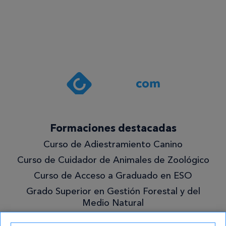
Estoy de
acuerdo
con la
política de
privacidad
.*
¡Quiero
Formaciones destacadas
lo
Curso de Adiestramiento Canino
mejor!
Curso de Cuidador de Animales de Zoológico
Curso de Acceso a Graduado en ESO
Grado Superior en Gestión Forestal y del
Medio Natural