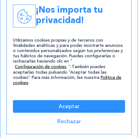
Academias
¡Nos importa tu
Contacto
privacidad!
atencion@cursos.com
Redes Sociales
Utilizamos cookies propias y de terceros con
finalidades analíticas y para poder mostrarte anuncios
o contenidos personalizados según tus preferencias y
tus hábitos de navegación. Puedes configurarlas o
rechazarlas haciendo clic en “
Configuración de cookies
”. También puedes
aceptarlas todas pulsando “Aceptar todas las
cookies”. Para más información, lee nuestra
Política de
cookies
.
© 2004-2026 Cursos.com
Aviso Legal
|
Política de privacidad
|
Cookies
|
Mapa de
Aceptar
Sitio
Rechazar