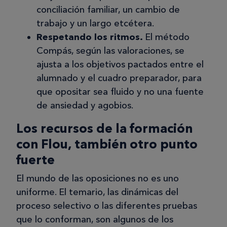
Martina
conciliación familiar, un cambio de
M
trabajo y un largo etcétera.
Respetando los ritmos.
El método
Compás, según las valoraciones, se
22/09/2025
ajusta a los objetivos pactados entre el
No tengo queja de momento,
alumnado y el cuadro preparador, para
contenta
que opositar sea fluido y no una fuente
Estoy con las opos a maestra infantil y
de ansiedad y agobios.
bastante bien. Me gusta porque la
Los recursos de la formación
tutora da recomendaciones basadas
con Flou, también otro punto
en la propia experiencia de otros
fuerte
alumnos sobre cómo enfrentarse al
examen, sobre todo la parte de
El mundo de las oposiciones no es uno
exponer la unidad didáctica ante el
uniforme. El temario, las dinámicas del
tribunal. También, me ha hecho un
proceso selectivo o las diferentes pruebas
plan de estudio personalizado, con los
que lo conforman, son algunos de los
temas que debo estudiar cada