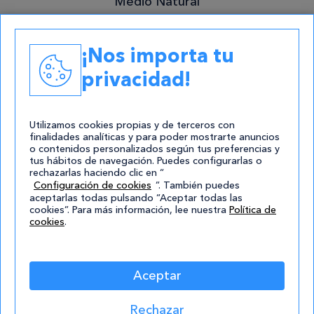
Medio Natural
Academias
¡Nos importa tu
Contacto
privacidad!
atencion@cursos.com
Redes Sociales
Utilizamos cookies propias y de terceros con
finalidades analíticas y para poder mostrarte anuncios
o contenidos personalizados según tus preferencias y
tus hábitos de navegación. Puedes configurarlas o
rechazarlas haciendo clic en “
Configuración de cookies
”. También puedes
aceptarlas todas pulsando “Aceptar todas las
cookies”. Para más información, lee nuestra
Política de
cookies
.
© 2004-2026 Cursos.com
Aviso Legal
|
Política de privacidad
|
Cookies
|
Mapa de
Aceptar
Sitio
Rechazar