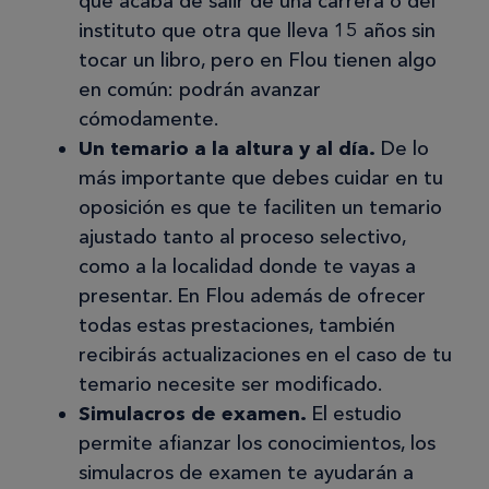
que acaba de salir de una carrera o del
penitenciarias. Me gusta que estamos
instituto que otra que lleva 15 años sin
practicando bastante la parte de los
tocar un libro, pero en Flou tienen algo
test, que a mi entender es la más
en común: podrán avanzar
complicada al tratarse de 120
cómodamente.
preguntas con varias respuestas. La
Un temario a la altura y al día.
De lo
tutora es bastante atenta, lo único
más importante que debes cuidar en tu
que desearía haber empezado
oposición es que te faciliten un temario
también la parte de los supuestos
ajustado tanto al proceso selectivo,
prácticos para llevar todo al mismo
como a la localidad donde te vayas a
tiempo, ya que tengo miedo no de
presentar. En Flou además de ofrecer
tiempo de ir con todo mirado a mi
todas estas prestaciones, también
convocatoria.
recibirás actualizaciones en el caso de tu
temario necesite ser modificado.
Simulacros de examen.
El estudio
Ana Rosa
permite afianzar los conocimientos, los
AR
simulacros de examen te ayudarán a