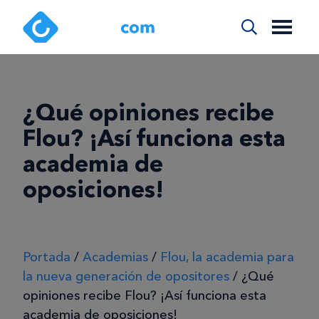
¿Qué opiniones recibe
Flou? ¡Así funciona esta
academia de
oposiciones!
Portada
/
Academias
/
Flou, la academia para
la nueva generación de opositores
/
¿Qué
opiniones recibe Flou? ¡Así funciona esta
academia de oposiciones!