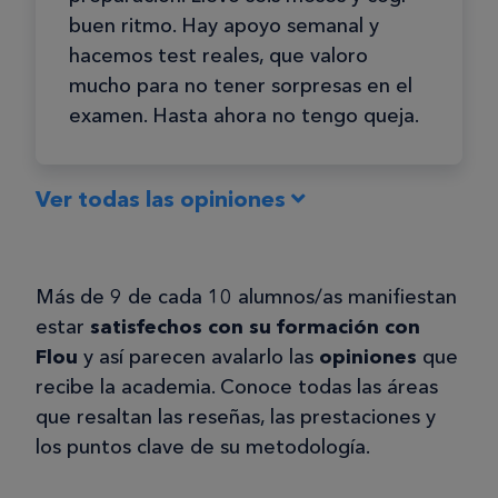
buen ritmo. Hay apoyo semanal y
hacemos test reales, que valoro
mucho para no tener sorpresas en el
examen. Hasta ahora no tengo queja.
Ver todas las opiniones
Pepe
P
Más de 9 de cada 10 alumnos/as manifiestan
estar
satisfechos con su formación con
18/11/2025
Flou
y así parecen avalarlo las
opiniones
que
aprobé
recibe la academia. Conoce todas las áreas
Me presenté tres veces con esta
que resaltan las reseñas, las prestaciones y
academia para Ayudante de
los puntos clave de su metodología.
Instituciones Penitenciarias y AL