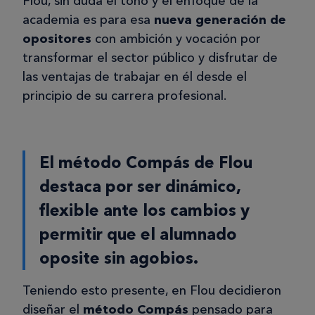
Flou, sin duda el tono y el enfoque de la
13/11/2025
academia es para esa
nueva generación de
opositores
con ambición y vocación por
va bien
transformar el sector público y disfrutar de
Estoy con las oposiciones a
las ventajas de trabajar en él desde el
administración civil del estado y
principio de su carrera profesional.
bastante bien. Me han dado todo el
temario junto y la profesora me va
diciendo que estudiar cada semana.
Luego al final de cada gripo de temas,
El método Compás de Flou
hago un test y voy evaluando los
destaca por ser dinámico,
resultados. No dan mucha información
flexible ante los cambios y
de convocatorias y en este aspecto,
pediría se esforzasen más.
permitir que el alumnado
oposite sin agobios.
Teniendo esto presente, en Flou decidieron
Muriel
diseñar el
método Compás
pensado para