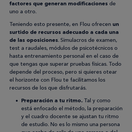
factores que generan modificaciones
de
semana y me hace una valoración
uno a otro.
cada quince días que es cuando le
expongo las dudas. Llevo cuatro
Teniendo esto presente, en Flou ofrecen
un
meses, y por el momento no tengo
surtido de recursos adecuado a cada una
queja alguna.
de las oposiciones
. Simulacros de examen,
test a raudales, módulos de psicotécnicos o
hasta entrenamiento personal en el caso de
que tengas que superar pruebas físicas. Todo
José S
depende del proceso, pero si quieres otear
JS
el horizonte con Flou te facilitamos los
recursos de los que disfrutarás.
17/09/2025
Preparación a tu ritmo.
Tal y como
está enfocado el método, la preparación
mejoraría un poco el ritmo
y el cuadro docente se ajustan tu ritmo
Estoy con las oposiciones para ser
de estudio. No es lo mismo una persona
ayudante de instituciones