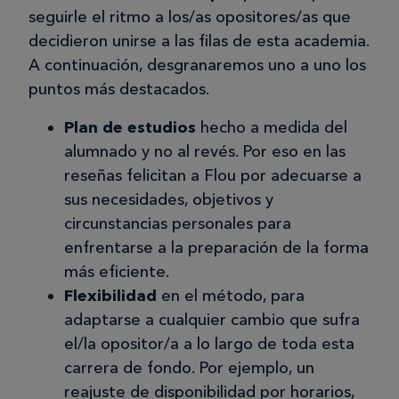
M
seguirle el ritmo a los/as opositores/as que
decidieron unirse a las filas de esta academia.
A continuación, desgranaremos uno a uno los
04/11/2025
puntos más destacados.
Opos a suboficial, con teoría bien
Plan de estudios
hecho a medida del
Levo unos meses con las opos a
alumnado y no al revés. Por eso en las
suboficial del ejército y bien, lo único
reseñas felicitan a Flou por adecuarse a
que no me gustó de la información
sus necesidades, objetivos y
que me dieron, es que no supe hasta
circunstancias personales para
estar dentro, que no tenían centros
enfrentarse a la preparación de la forma
asociados de deportes para preparar
más eficiente.
las pruebas físicas. Tuve que buscarme
Flexibilidad
en el método, para
un gimnasio en el que entrenar, pero
adaptarse a cualquier cambio que sufra
bueno, que sea este el mal mayor…
el/la opositor/a a lo largo de toda esta
carrera de fondo. Por ejemplo, un
reajuste de disponibilidad por horarios,