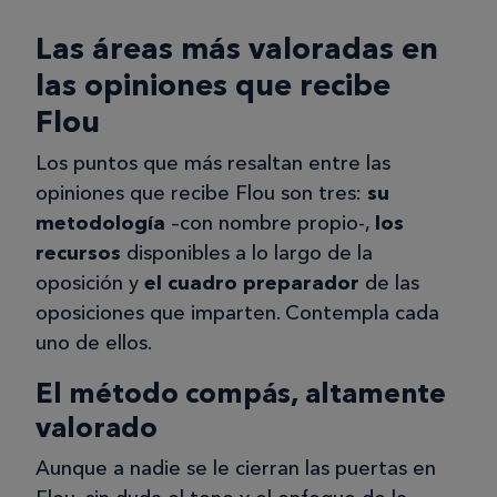
FINAL APROBÉ. Debo decir que al
principio no me fue muy bien, los
Las áreas más valoradas en
temarios no estaban bien redactados
las opiniones que recibe
y había alguna falla de actualización,
Flou
pero luego lo fueron arreglando. Lo
que más me facilitó todo fue la opción
Los puntos que más resaltan entre las
de online y luego que la tutora me
opiniones que recibe Flou son tres:
su
ayudó durante todo este tiempo. Al
metodología
–con nombre propio-,
los
menos para estas oposiciones, si
recursos
disponibles a lo largo de la
mantienes el esfuerzo y persistes, se
oposición y
el cuadro preparador
de las
puede sacar.
oposiciones que imparten. Contempla cada
uno de ellos.
El método compás, altamente
Belén
valorado
B
Aunque a nadie se le cierran las puertas en