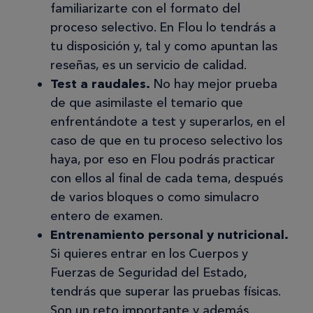
familiarizarte con el formato del
proceso selectivo. En Flou lo tendrás a
12/09/2025
tu disposición y, tal y como apuntan las
no muy contenta
reseñas, es un servicio de calidad.
Pues estoy descontenta con esta
Test a raudales.
No hay mejor prueba
academia, estuve año y medio con las
de que asimilaste el temario que
oposiciones a auxiliar administrativo
enfrentándote a test y superarlos, en el
de la seguridad social y cuando llegué
caso de que en tu proceso selectivo los
al examen me di cuenta que los tipo
haya, por eso en Flou podrás practicar
test que estuve practicando no se
con ellos al final de cada tema, después
parecían en nada. Me comentaron
de varios bloques o como simulacro
había cambiado en esa convocatoria
entero de examen.
la forma del examen, pero bueno,
Entrenamiento personal y nutricional.
deberían haberme informado. Ahora
Si quieres entrar en los Cuerpos y
me han dado nueva información
Fuerzas de Seguridad del Estado,
adaptada, pero la verdad es que me
tendrás que superar las pruebas físicas.
encuentro desmotivada porque debo
Son un reto importante y además