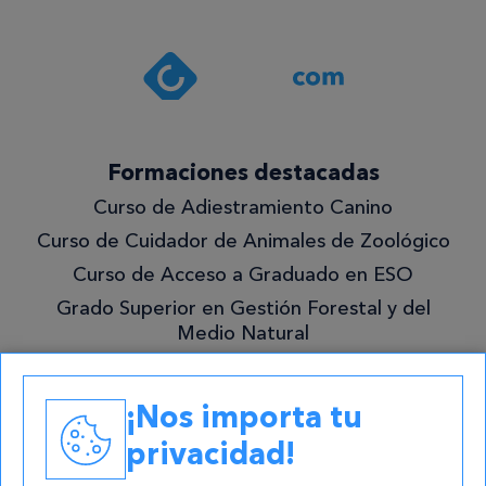
con la
política de
privacidad
.*
¡Quiero
Formaciones destacadas
lo
Curso de Adiestramiento Canino
mejor!
Curso de Cuidador de Animales de Zoológico
Curso de Acceso a Graduado en ESO
Grado Superior en Gestión Forestal y del
Medio Natural
Academias
¡Nos importa tu
Contacto
privacidad!
atencion@cursos.com