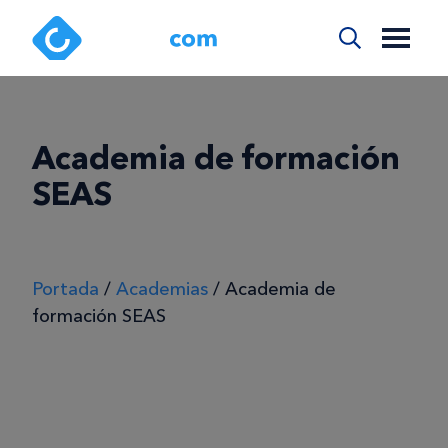
Academia de formación
SEAS
Portada
/
Academias
/
Academia de
formación SEAS