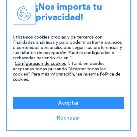
los mejores?
¡Nos importa tu
privacidad!
Leer
Utilizamos cookies propias y de terceros con
finalidades analíticas y para poder mostrarte anuncios
o contenidos personalizados según tus preferencias y
tus hábitos de navegación. Puedes configurarlas o
rechazarlas haciendo clic en “
Configuración de cookies
”. También puedes
aceptarlas todas pulsando “Aceptar todas las
cookies”. Para más información, lee nuestra
Política de
cookies
.
27/12/2017
Aceptar
Cursos online de francés, ¿cuáles son
los mejores?
Rechazar
Leer