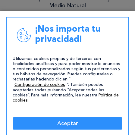
Medio Natural
Academias
¡Nos importa tu
Contacto
privacidad!
atencion@cursos.com
Redes Sociales
Utilizamos cookies propias y de terceros con
finalidades analíticas y para poder mostrarte anuncios
o contenidos personalizados según tus preferencias y
tus hábitos de navegación. Puedes configurarlas o
rechazarlas haciendo clic en “
Configuración de cookies
”. También puedes
aceptarlas todas pulsando “Aceptar todas las
cookies”. Para más información, lee nuestra
Política de
cookies
.
© 2004-2026 Cursos.com
Aviso Legal
|
Política de privacidad
|
Cookies
|
Mapa de
Aceptar
Sitio