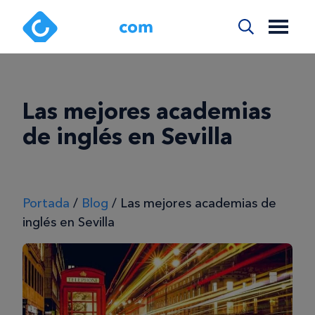
Las mejores academias
de inglés en Sevilla
Portada
/
Blog
/
Las mejores academias de
inglés en Sevilla