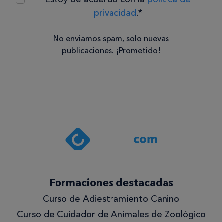
privacidad
.*
No enviamos spam, solo nuevas
publicaciones. ¡Prometido!
Consentimiento
Estoy de
acuerdo
con la
política de
privacidad
.*
¡Quiero
Formaciones destacadas
lo
Curso de Adiestramiento Canino
mejor!
Curso de Cuidador de Animales de Zoológico