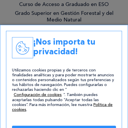
Curso de Acceso a Graduado en ESO
Grado Superior en Gestión Forestal y del
Medio Natural
Academias
¡Nos importa tu
Contacto
privacidad!
atencion@cursos.com
Redes Sociales
Utilizamos cookies propias y de terceros con
finalidades analíticas y para poder mostrarte anuncios
o contenidos personalizados según tus preferencias y
tus hábitos de navegación. Puedes configurarlas o
rechazarlas haciendo clic en “
Configuración de cookies
”. También puedes
aceptarlas todas pulsando “Aceptar todas las
cookies”. Para más información, lee nuestra
Política de
cookies
.
© 2004-2026 Cursos.com
Aviso Legal
|
Política de privacidad
|
Cookies
|
Mapa de