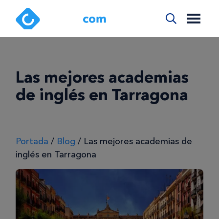
Las mejores academias
de inglés en Tarragona
Portada
/
Blog
/
Las mejores academias de
inglés en Tarragona