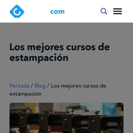
Los mejores cursos de
estampación
Portada
/
Blog
/
Los mejores cursos de
estampación