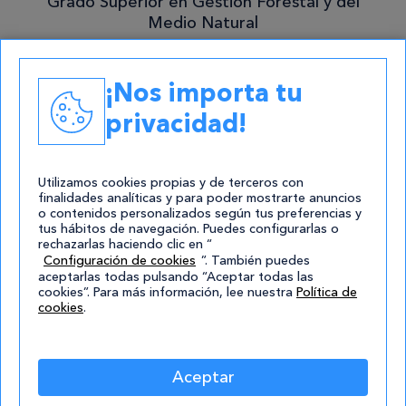
Grado Superior en Gestión Forestal y del
Medio Natural
Academias
¡Nos importa tu
Contacto
privacidad!
atencion@cursos.com
Redes Sociales
Utilizamos cookies propias y de terceros con
finalidades analíticas y para poder mostrarte anuncios
o contenidos personalizados según tus preferencias y
tus hábitos de navegación. Puedes configurarlas o
rechazarlas haciendo clic en “
Configuración de cookies
”. También puedes
aceptarlas todas pulsando “Aceptar todas las
cookies”. Para más información, lee nuestra
Política de
cookies
.
© 2004-2026 Cursos.com
Aviso Legal
|
Política de privacidad
|
Cookies
|
Mapa de
Aceptar
Sitio