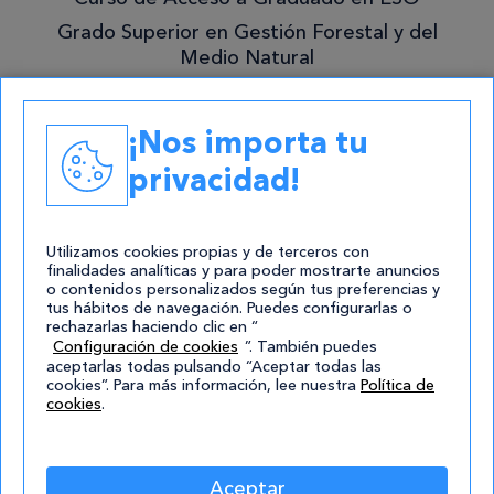
Grado Superior en Gestión Forestal y del
Medio Natural
Academias
¡Nos importa tu
Contacto
privacidad!
atencion@cursos.com
Redes Sociales
Utilizamos cookies propias y de terceros con
finalidades analíticas y para poder mostrarte anuncios
o contenidos personalizados según tus preferencias y
tus hábitos de navegación. Puedes configurarlas o
rechazarlas haciendo clic en “
Configuración de cookies
”. También puedes
aceptarlas todas pulsando “Aceptar todas las
cookies”. Para más información, lee nuestra
Política de
cookies
.
© 2004-2026 Cursos.com
Aviso Legal
|
Política de privacidad
|
Cookies
|
Mapa de
Aceptar
Sitio