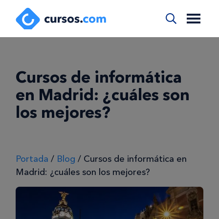
Cursos de informática
en Madrid: ¿cuáles son
los mejores?
Portada
/
Blog
/
Cursos de informática en
Madrid: ¿cuáles son los mejores?