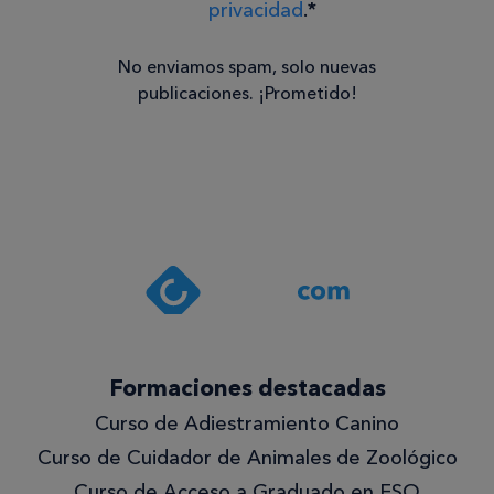
privacidad
.*
No enviamos spam, solo nuevas
publicaciones. ¡Prometido!
Consentimiento
Estoy de
acuerdo
con la
política de
privacidad
.*
¡Quiero
Formaciones destacadas
lo
Curso de Adiestramiento Canino
mejor!
Curso de Cuidador de Animales de Zoológico
Curso de Acceso a Graduado en ESO