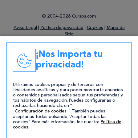
© 2004-2026 Cursos.com
Aviso Legal
|
Política de privacidad
|
Cookies
|
Mapa de
Sitio
¡Nos importa tu
privacidad!
¿Qué tipo
de
Utilizamos cookies propias y de terceros con
preparación
finalidades analíticas y para poder mostrarte anuncios
Escoge la
estás
o contenidos personalizados según tus preferencias y
formación
tus hábitos de navegación. Puedes configurarlas o
buscando?
rechazarlas haciendo clic en “
que
Configuración de cookies
”. También puedes
deseas
aceptarlas todas pulsando “Aceptar todas las
Dinos,
cookies”. Para más información, lee nuestra
Política de
¿cómo
cookies
.
te