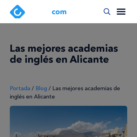
Las mejores academias
de inglés en Alicante
Portada
/
Blog
/
Las mejores academias de
inglés en Alicante