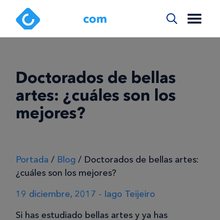
Doctorados de bellas
artes: ¿cuáles son los
mejores?
Portada
/
Blog
/
Doctorados de bellas artes:
¿cuáles son los mejores?
19 diciembre, 2017 - Iago Teijeiro
Si has estudiado bellas artes y ya has