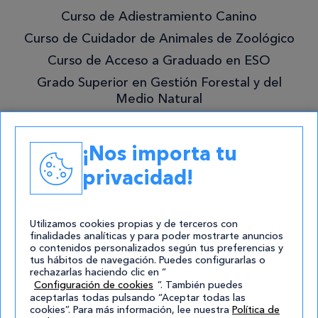
Curso de Adiestramiento Canino
Curso de Cuidador de Animales de Zoológico
Curso de Acceso a Graduado en ESO
Grado Superior en Gestión Forestal y del
Medio Natural
Academias
¡Nos importa tu
Contacto
privacidad!
atencion@cursos.com
Redes Sociales
Utilizamos cookies propias y de terceros con
finalidades analíticas y para poder mostrarte anuncios
o contenidos personalizados según tus preferencias y
tus hábitos de navegación. Puedes configurarlas o
rechazarlas haciendo clic en “
Configuración de cookies
”. También puedes
aceptarlas todas pulsando “Aceptar todas las
cookies”. Para más información, lee nuestra
Política de