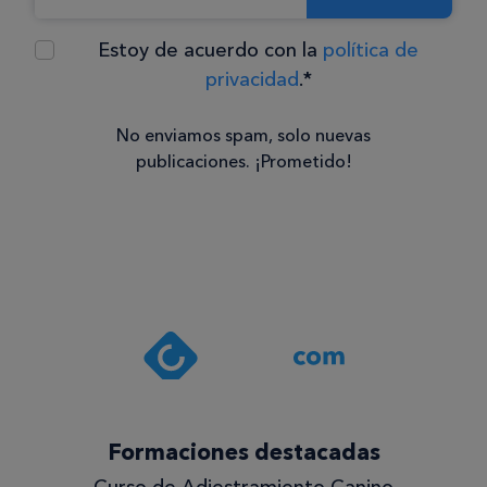
Estoy de acuerdo con la
política de
privacidad
.*
No enviamos spam, solo nuevas
publicaciones. ¡Prometido!
Consentimiento
Estoy de
acuerdo
con la
política de
privacidad
.*
¡Quiero
Formaciones destacadas
lo
Curso de Adiestramiento Canino