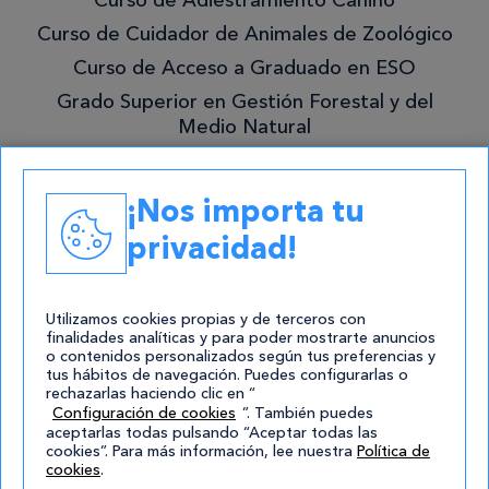
mejor!
Curso de Cuidador de Animales de Zoológico
Curso de Acceso a Graduado en ESO
Grado Superior en Gestión Forestal y del
Medio Natural
Academias
¡Nos importa tu
Contacto
privacidad!
atencion@cursos.com
Redes Sociales
Utilizamos cookies propias y de terceros con
finalidades analíticas y para poder mostrarte anuncios
o contenidos personalizados según tus preferencias y
tus hábitos de navegación. Puedes configurarlas o
rechazarlas haciendo clic en “
Configuración de cookies
”. También puedes
aceptarlas todas pulsando “Aceptar todas las
cookies”. Para más información, lee nuestra
Política de
cookies
.