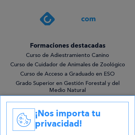
con la
política de
privacidad
.*
¡Quiero
Formaciones destacadas
lo
Curso de Adiestramiento Canino
mejor!
Curso de Cuidador de Animales de Zoológico
Curso de Acceso a Graduado en ESO
Grado Superior en Gestión Forestal y del
Medio Natural
Academias
¡Nos importa tu
Contacto
privacidad!
atencion@cursos.com