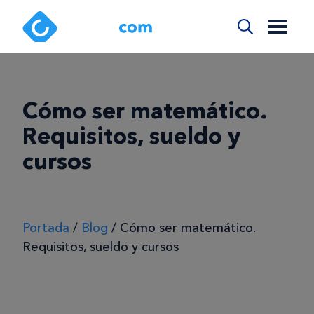
Cómo ser matemático.
Requisitos, sueldo y
cursos
Portada
/
Blog
/
Cómo ser matemático.
Requisitos, sueldo y cursos