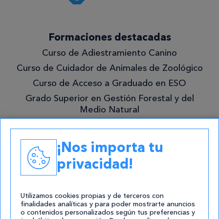
¡Quiero
Formaciones destacadas
lo
Curso de Adiestramiento Canino
mejor!
Curso de Cuidador de Animales de Zoológico
Curso de Acceso a Graduado en ESO
Grado Superior en Gestión Forestal y del
Medio Natural
Academias
¡Nos importa tu
Contacto
privacidad!
atencion@cursos.com
Redes Sociales
Utilizamos cookies propias y de terceros con
finalidades analíticas y para poder mostrarte anuncios
o contenidos personalizados según tus preferencias y