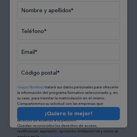
Selecciona el tipo*
Selecciona el área*
Selecciona la formación*
Nombre y apellidos*
Teléfono*
Email*
Código postal*
Grupo Northius
tratará sus datos personales para ofrecerle
la información del programa formativo seleccionado y, en
su caso, para tramitar la matriculación en el mismo.
Compartiremos su solicitud con las empresas que
conforman el
Grupo Northius
, con el objeto de que éstas
¡Quiero lo mejor!
puedan hacerle llegar la mejor oferta de productos y
servicios de acuerdo a tu petición.
Quedan reconocidos los derechos de acceso,
rectificación, supresión, oposición, limitación tal y como se
explica en la
Política de Privacidad
.