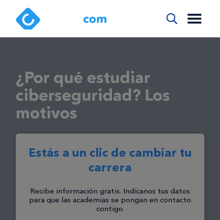
¿Por qué estudiar
ciberseguridad? Los
motivos
Estás a un clic de cambiar tu
carrera
Recibe información gratis. Indícanos tus datos
para que las academias se pongan en contacto
contigo.