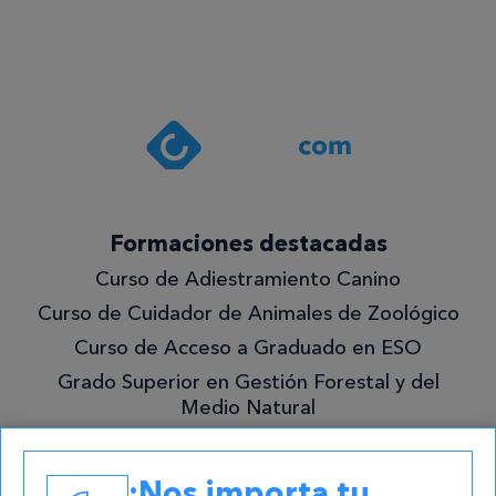
Estoy de
acuerdo
con la
política de
privacidad
.*
¡Quiero
Formaciones destacadas
lo
Curso de Adiestramiento Canino
mejor!
Curso de Cuidador de Animales de Zoológico
Curso de Acceso a Graduado en ESO
Grado Superior en Gestión Forestal y del
Medio Natural
Academias
¡Nos importa tu