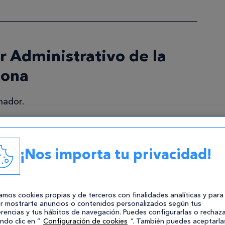
r Administrativo de la
lona
nador.
ro de documentación.
¡Nos importa tu privacidad!
ministrativos (certificados, hojas de gastos,
zamos cookies propias y de terceros con finalidades analíticas y para
e manera presencial, telefónica o vía e-mail.
r mostrarte anuncios o contenidos personalizados según tus
rencias y tus hábitos de navegación. Puedes configurarlas o rechaza
ndo clic en “
Configuración de cookies
”. También puedes aceptarla