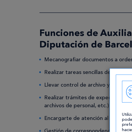
Funciones de Auxilia
Diputación de Barce
Mecanografiar documentos a orde
Realizar tareas sencillas de cálculo.
Llevar control de archivo y regist
Realizar trámites de expedientes ad
archivos de personal, etc.)
Utili
Encargarte de atención al usuario d
pode
prefe
hacie
Gestión de correspondencia.