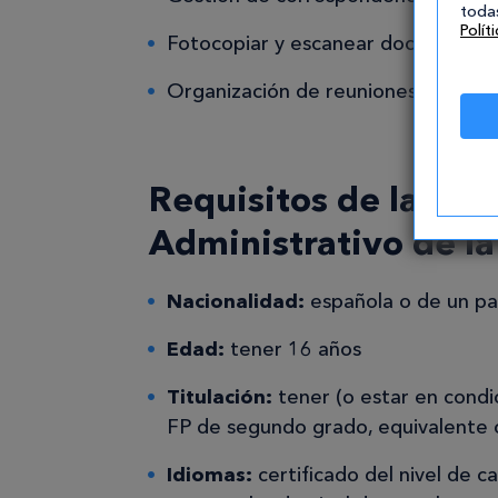
todas
Polít
Fotocopiar y escanear documentac
Organización de reuniones cuando 
Requisitos de las op
Administrativo de la
Nacionalidad:
española o de un pa
Edad:
tener 16 años
Titulación:
tener (o estar en condic
FP de segundo grado, equivalente 
Idiomas:
certificado del nivel de c