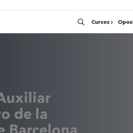
Cursos
Oposi
Auxiliar
o de la
e Barcelona