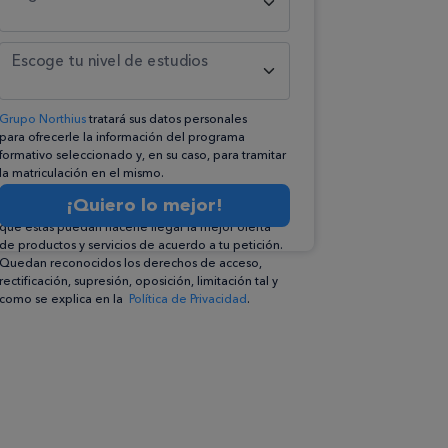
Escoge tu nivel de estudios
Grupo Northius
tratará sus datos personales
para ofrecerle la información del programa
formativo seleccionado y, en su caso, para tramitar
la matriculación en el mismo.
Compartiremos su solicitud con las empresas que
¡Quiero lo mejor!
conforman el
Grupo Northius
, con el objeto de
que éstas puedan hacerle llegar la mejor oferta
de productos y servicios de acuerdo a tu petición.
Quedan reconocidos los derechos de acceso,
rectificación, supresión, oposición, limitación tal y
como se explica en la
Política de Privacidad
.