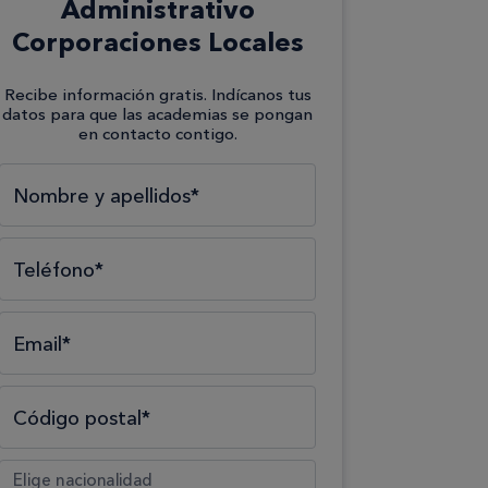
Administrativo
Corporaciones Locales
Recibe información gratis. Indícanos tus
datos para que las academias se pongan
en contacto contigo.
Selecciona el tipo*
Selecciona el área*
Selecciona la formación*
Nombre y apellidos*
Teléfono*
Email*
Código postal*
Elige nacionalidad