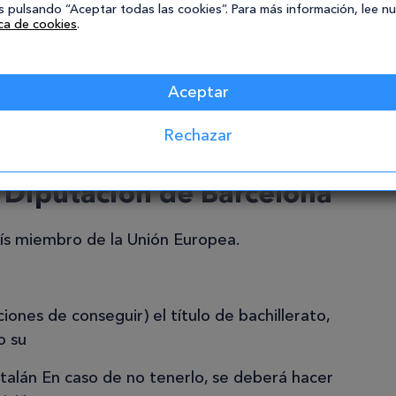
 pulsando “Aceptar todas las cookies”. Para más información, lee n
ica de cookies
.
ión.
sea necesario.
Aceptar
Rechazar
osiciones Auxiliar
 Diputación de Barcelona
ís miembro de la Unión Europea.
iones de conseguir) el título de bachillerato,
o su
atalán En caso de no tenerlo, se deberá hacer