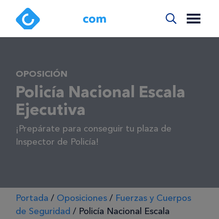
OPOSICIÓN
Policí­a Nacional Escala
Ejecutiva
¡Prepárate para conseguir tu plaza de
Inspector de Policía!
Portada
/
Oposiciones
/
Fuerzas y Cuerpos
de Seguridad
/
Policía Nacional Escala