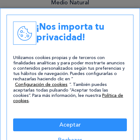
Medio Natural
Academias
¡Nos importa tu
Contacto
privacidad!
atencion@cursos.com
Redes Sociales
Utilizamos cookies propias y de terceros con
finalidades analíticas y para poder mostrarte anuncios
o contenidos personalizados según tus preferencias y
tus hábitos de navegación. Puedes configurarlas o
rechazarlas haciendo clic en “
Configuración de cookies
”. También puedes
aceptarlas todas pulsando “Aceptar todas las
cookies”. Para más información, lee nuestra
Política de
cookies
.
© 2004-2026 Cursos.com
Aviso Legal
|
Política de privacidad
|
Cookies
|
Mapa de
Aceptar
Sitio