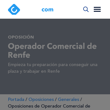
OPOSICIÓN
Operador Comercial de
Renfe
Empieza tu preparación para conseguir una
plaza y trabajar en Renfe
Portada
/
Oposiciones
/
Generales
/
Oposiciones de Operador Comercial de