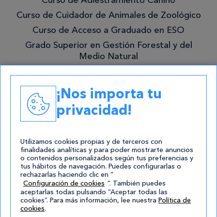
mejor!
Curso de Cuidador de Animales de Zoológico
Curso de Acceso a Graduado en ESO
Grado Superior en Gestión Forestal y del
Medio Natural
Academias
¡Nos importa tu
Contacto
privacidad!
atencion@cursos.com
Redes Sociales
Utilizamos cookies propias y de terceros con
finalidades analíticas y para poder mostrarte anuncios
o contenidos personalizados según tus preferencias y
tus hábitos de navegación. Puedes configurarlas o
rechazarlas haciendo clic en “
Configuración de cookies
”. También puedes
aceptarlas todas pulsando “Aceptar todas las
cookies”. Para más información, lee nuestra
Política de
cookies
.