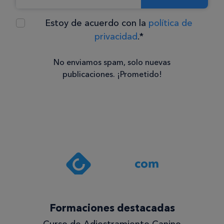
Estoy de acuerdo con la
política de
privacidad
.*
No enviamos spam, solo nuevas
publicaciones. ¡Prometido!
Consentimiento
Estoy de
acuerdo
con la
política de
privacidad
.*
¡Quiero
Formaciones destacadas
lo
Curso de Adiestramiento Canino