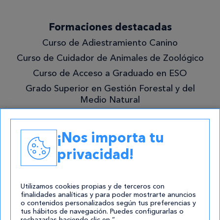
Formaciones destacadas
Curso de Adiestramiento Canino
Curso de Cuidador de Animales de Zoológico
Curso de Acceso a Graduado en ESO
Grado Superior en Gestión Forestal y del
Medio Natural
Academias
¡Nos importa tu
Contacto
privacidad!
atencion@cursos.com
Redes Sociales
Utilizamos cookies propias y de terceros con
finalidades analíticas y para poder mostrarte anuncios
o contenidos personalizados según tus preferencias y
tus hábitos de navegación. Puedes configurarlas o
rechazarlas haciendo clic en “