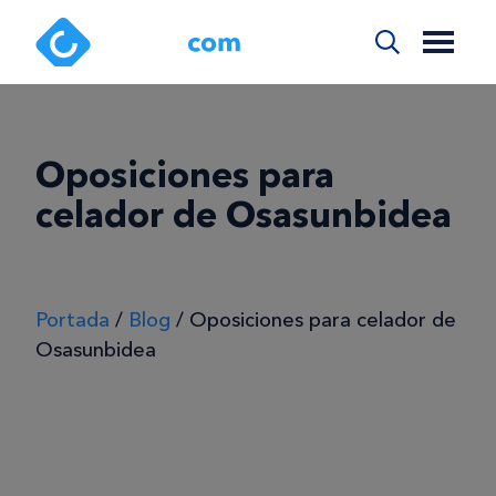
Oposiciones para
celador de Osasunbidea
Portada
/
Blog
/
Oposiciones para celador de
Osasunbidea