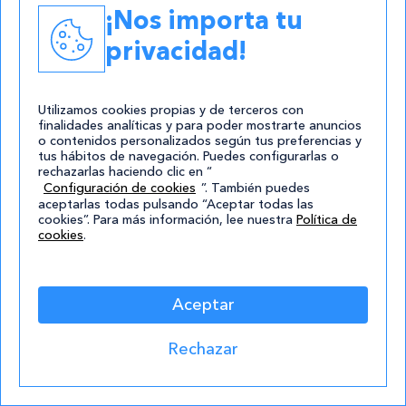
¡Nos importa tu
privacidad!
26/02/2018
Utilizamos cookies propias y de terceros con
finalidades analíticas y para poder mostrarte anuncios
Oposiciones para celador de la
o contenidos personalizados según tus preferencias y
Agencia Valenciana de Salud
tus hábitos de navegación. Puedes configurarlas o
rechazarlas haciendo clic en “
Configuración de cookies
”. También puedes
Leer
aceptarlas todas pulsando “Aceptar todas las
cookies”. Para más información, lee nuestra
Política de
cookies
.
Aceptar
Suscríbete a nuestra
Rechazar
newsletter