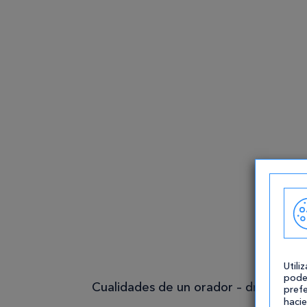
Utili
pode
Cualidades de un orador – drshohmel
prefe
hacie