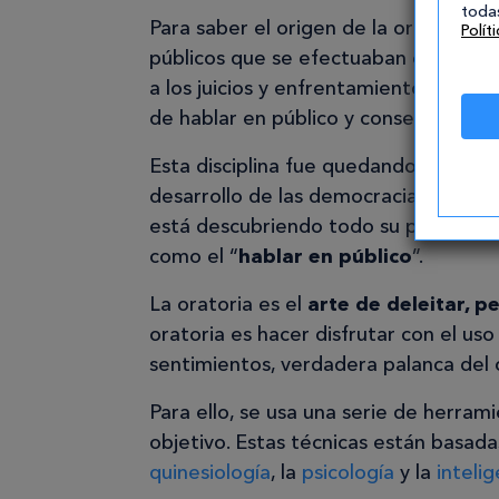
todas
Para saber el origen de la oratoria t
Polít
públicos que se efectuaban en la re
a los juicios y enfrentamientos polít
de hablar en público y conseguir con
Esta disciplina fue quedando en desu
desarrollo de las democracias occide
está descubriendo todo su potencial,
como el “
hablar en público
”.
La oratoria es el
arte de deleitar, 
oratoria es hacer disfrutar con el us
sentimientos, verdadera palanca del
Para ello, se usa una serie de herra
objetivo. Estas técnicas están basad
quinesiología
, la
psicología
y la
inteli