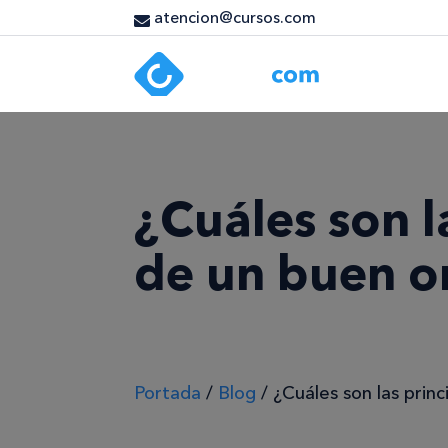
atencion@cursos.com
¿Cuáles son l
de un buen o
Portada
/
Blog
/
¿Cuáles son las prin