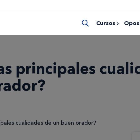
Cursos
Oposi
as principales cual
rador?
cipales cualidades de un buen orador?