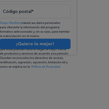
Código postal*
Grupo Northius
tratará sus datos personales
para ofrecerle la información del programa
formativo seleccionado y, en su caso, para tramitar
la matriculación en el mismo.
Compartiremos su solicitud con las empresas que
¡Quiero lo mejor!
conforman el
Grupo Northius
, con el objeto de
que éstas puedan hacerle llegar la mejor oferta
de productos y servicios de acuerdo a tu petición.
Quedan reconocidos los derechos de acceso,
rectificación, supresión, oposición, limitación tal y
como se explica en la
Política de Privacidad
.