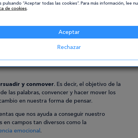
 pulsando “Aceptar todas las cookies”. Para más información, lee n
enemos que viajar al pasado, a los debates
ica de cookies
.
ciente democracia ateniense y posteriormente
icos en la Antigua Roma. Fue aquí donde el arte
Aceptar
vencer tuvo su mayor expresión.
so hasta que recientemente, gracias al
Rechazar
ntales, está volviendo a estar de moda y se
 aunque actualmente nos refiramos a ella
persuadir y conmover
. Es decir, el objetivo de la
o de las palabras, convencer y hacer mover los
 cambio en nuestra forma de pensar.
mientas que nos ayuda a conseguir nuestro
as en campos tan diversos como la
gencia emocional
.