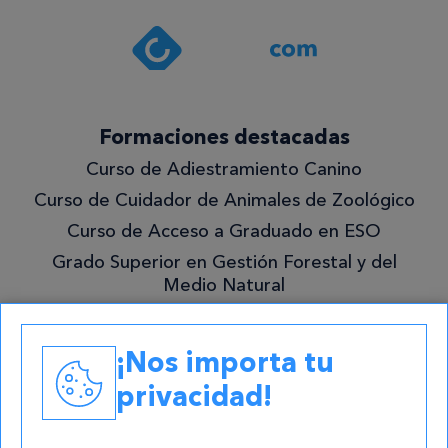
política de
privacidad
.*
¡Quiero
Formaciones destacadas
lo
Curso de Adiestramiento Canino
mejor!
Curso de Cuidador de Animales de Zoológico
Curso de Acceso a Graduado en ESO
Grado Superior en Gestión Forestal y del
Medio Natural
Academias
¡Nos importa tu
Contacto
privacidad!
atencion@cursos.com