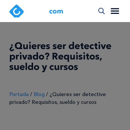
¿Quieres ser detective
privado? Requisitos,
sueldo y cursos
Portada
/
Blog
/
¿Quieres ser detective
privado? Requisitos, sueldo y cursos