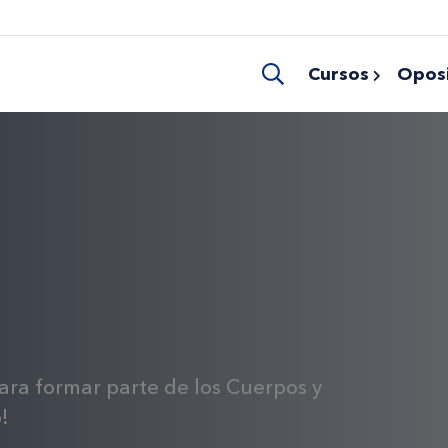
Cursos
Oposi
ara formar parte de los Cuerpos y
!