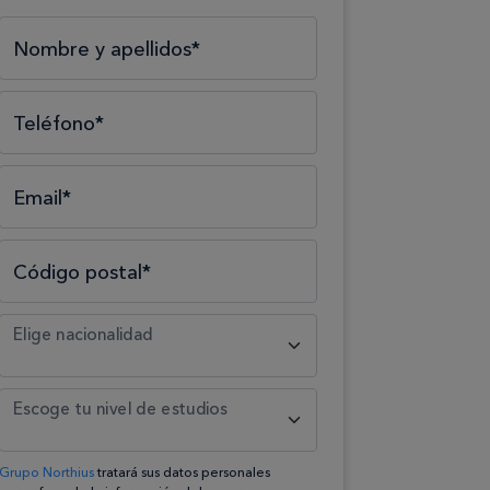
Selecciona el tipo*
Selecciona el área*
Selecciona la formación*
Nombre y apellidos*
Teléfono*
Email*
Código postal*
Elige nacionalidad
Escoge tu nivel de estudios
Grupo Northius
tratará sus datos personales