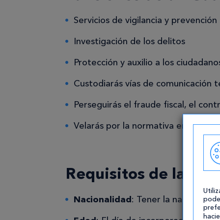
Servicios de vigilancia y prevención
Investigación de los delitos
Protección y auxilio a los ciudadano
Custodiarás vías de comunicación te
Perseguirás el fraude fiscal, el cont
Velarás por la normativa en materia
Requisitos de las op
Utili
Nacionalidad
: Tener la nacionalid
pode
prefe
hacie