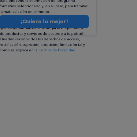
para ofrecerle la información del programa
formativo seleccionado y, en su caso, para tramitar
la matriculación en el mismo.
Compartiremos su solicitud con las empresas que
¡Quiero lo mejor!
conforman el
Grupo Northius
, con el objeto de
que éstas puedan hacerle llegar la mejor oferta
de productos y servicios de acuerdo a tu petición.
Quedan reconocidos los derechos de acceso,
rectificación, supresión, oposición, limitación tal y
como se explica en la
Política de Privacidad
.