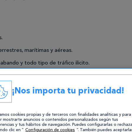
s.
rrestres, marítimas y aéreas.
rabando y todo tipo de tráfico ilícito.
 de armas y explosivos.
¡Nos importa tu privacidad!
osiciones a Guardia Civil
zamos cookies propias y de terceros con finalidades analíticas y para
ad española
r mostrarte anuncios o contenidos personalizados según tus
rencias y tus hábitos de navegación. Puedes configurarlas o rechaza
ndo clic en “
Configuración de cookies
”. También puedes aceptarla