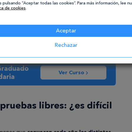
o
 pulsando “Aceptar todas las cookies”. Para más información, lee n
Educación Secundaria
ica de cookies
.
Pedir información
Aceptar
Rechazar
 Graduado
Ver Curso
daria
pruebas libres: ¿es difícil