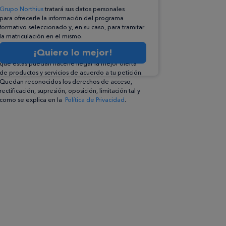
Grupo Northius
tratará sus datos personales
para ofrecerle la información del programa
formativo seleccionado y, en su caso, para tramitar
la matriculación en el mismo.
Compartiremos su solicitud con las empresas que
¡Quiero lo mejor!
conforman el
Grupo Northius
, con el objeto de
que éstas puedan hacerle llegar la mejor oferta
de productos y servicios de acuerdo a tu petición.
Quedan reconocidos los derechos de acceso,
rectificación, supresión, oposición, limitación tal y
como se explica en la
Política de Privacidad
.