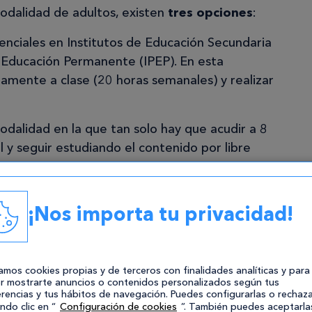
modalidad de adultos, existen
tres opciones
:
enciales en Institutos de Educación Secundaria
de Educación Permanente (IPEP). En esta
iamente a clase (20 horas semanales) y realizar
odalidad en la que tan solo hay que acudir a 8
 y seguir estudiando el contenido por libre
studia online y sin la necesidad de acudir a
¡Nos importa tu privacidad!
final del proceso, hay que realizar los
el título.
zamos cookies propias y de terceros con finalidades analíticas y para
r mostrarte anuncios o contenidos personalizados según tus
rencias y tus hábitos de navegación. Puedes configurarlas o rechaza
Curso de Acceso a Graduado en
ndo clic en “
Configuración de cookies
”. También puedes aceptarla