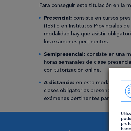
Para conseguir esta titulación en la 
Presencial:
consiste en cursos pres
(IES) o en Institutos Provinciales 
modalidad hay que asistir obligator
los exámenes pertinentes.
Semipresencial:
consiste en una m
horas semanales de clase presencial
con tutorización online.
A distancia:
en esta modalidad se e
clases obligatorias presenciales. Al 
exámenes pertinentes para obtener 
Utili
pode
prefe
hacie