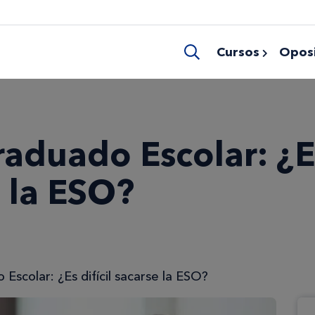
Cursos
Oposi
raduado Escolar: ¿E
e la ESO?
Escolar: ¿Es difícil sacarse la ESO?