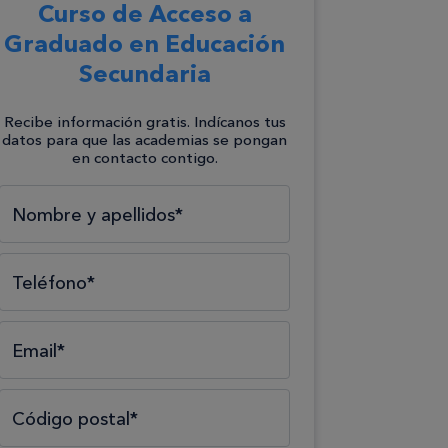
Curso de Acceso a
Graduado en Educación
Secundaria
Recibe información gratis. Indícanos tus
datos para que las academias se pongan
en contacto contigo.
Selecciona el tipo*
Selecciona el área*
Selecciona la formación*
Nombre y apellidos*
Teléfono*
Email*
Código postal*