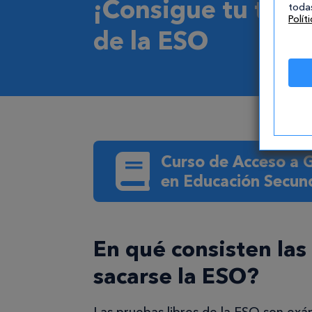
¡Consigue tu títul
todas
Polít
de la ESO
Curso de Acceso a
en Educación Secun
En qué consisten las 
sacarse la ESO?