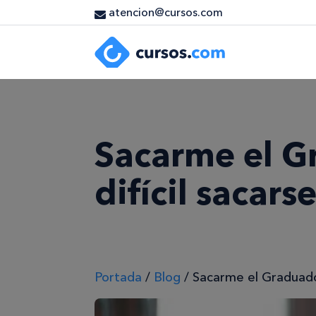
atencion@cursos.com
Sacarme el G
difícil sacars
Portada
/
Blog
/
Sacarme el Graduado 