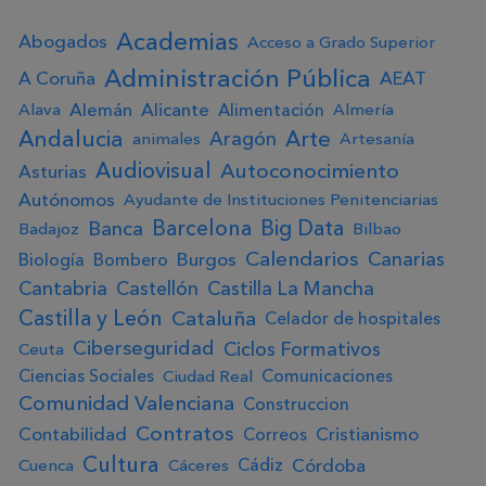
Academias
Abogados
Acceso a Grado Superior
Administración Pública
A Coruña
AEAT
Alemán
Alicante
Alimentación
Alava
Almería
Andalucia
Arte
Aragón
animales
Artesanía
Audiovisual
Autoconocimiento
Asturias
Autónomos
Ayudante de Instituciones Penitenciarias
Big Data
Barcelona
Banca
Badajoz
Bilbao
Calendarios
Canarias
Burgos
Biología
Bombero
Cantabria
Castellón
Castilla La Mancha
Castilla y León
Cataluña
Celador de hospitales
Ciberseguridad
Ciclos Formativos
Ceuta
Ciencias Sociales
Comunicaciones
Ciudad Real
Comunidad Valenciana
Construccion
Contratos
Contabilidad
Cristianismo
Correos
Cultura
Córdoba
Cádiz
Cuenca
Cáceres