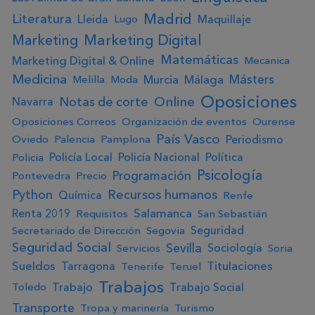
Madrid
Literatura
Lleida
Maquillaje
Lugo
Marketing Digital
Marketing
Matemáticas
Marketing Digital & Online
Mecanica
Medicina
Másters
Murcia
Málaga
Melilla
Moda
Oposiciones
Online
Notas de corte
Navarra
Oposiciones Correos
Organización de eventos
Ourense
País Vasco
Periodismo
Oviedo
Palencia
Pamplona
Policía Local
Policía Nacional
Política
Policia
Psicología
Programación
Pontevedra
Precio
Python
Recursos humanos
Química
Renfe
Salamanca
Renta 2019
Requisitos
San Sebastián
Seguridad
Secretariado de Dirección
Segovia
Seguridad Social
Sevilla
Sociología
Servicios
Soria
Sueldos
Titulaciones
Tarragona
Tenerife
Teruel
Trabajos
Trabajo
Trabajo Social
Toledo
Transporte
Tropa y marinería
Turismo