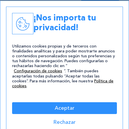
Suscribirse
¡Nos importa tu
Estoy de acuerdo con la
política de
privacidad!
privacidad
.*
No enviamos spam, solo nuevas
Utilizamos cookies propias y de terceros con
finalidades analíticas y para poder mostrarte anuncios
publicaciones. ¡Prometido!
Consentimiento
o contenidos personalizados según tus preferencias y
tus hábitos de navegación. Puedes configurarlas o
rechazarlas haciendo clic en “
Configuración de cookies
”. También puedes
Estoy de
aceptarlas todas pulsando “Aceptar todas las
acuerdo
cookies”. Para más información, lee nuestra
Política de
cookies
.
con la
política de
privacidad
.*
Aceptar
Rechazar
¡Quiero
Formaciones destacadas