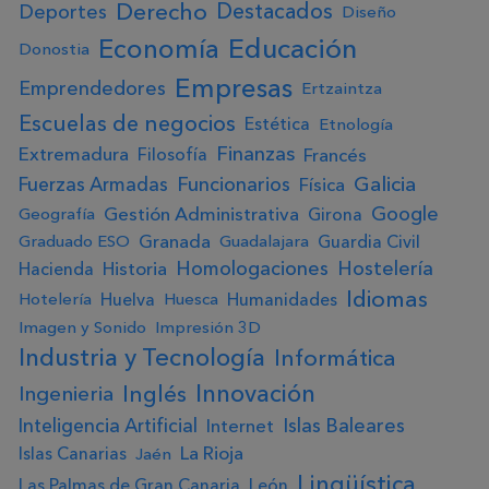
Derecho
Destacados
Deportes
Diseño
Educación
Economía
Donostia
Empresas
Emprendedores
Ertzaintza
Escuelas de negocios
Estética
Etnología
Finanzas
Extremadura
Francés
Filosofía
Galicia
Fuerzas Armadas
Funcionarios
Física
Google
Gestión Administrativa
Girona
Geografía
Granada
Guardia Civil
Graduado ESO
Guadalajara
Homologaciones
Hostelería
Historia
Hacienda
Idiomas
Huelva
Humanidades
Hotelería
Huesca
Imagen y Sonido
Impresión 3D
Industria y Tecnología
Informática
Innovación
Ingenieria
Inglés
Inteligencia Artificial
Islas Baleares
Internet
La Rioja
Islas Canarias
Jaén
Lingüística
Las Palmas de Gran Canaria
León