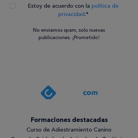
Estoy de acuerdo con la
política de
privacidad
.*
No enviamos spam, solo nuevas
publicaciones. ¡Prometido!
Consentimiento
Estoy de
acuerdo
con la
política de
privacidad
.*
¡Quiero
Formaciones destacadas
lo
Curso de Adiestramiento Canino
mejor!