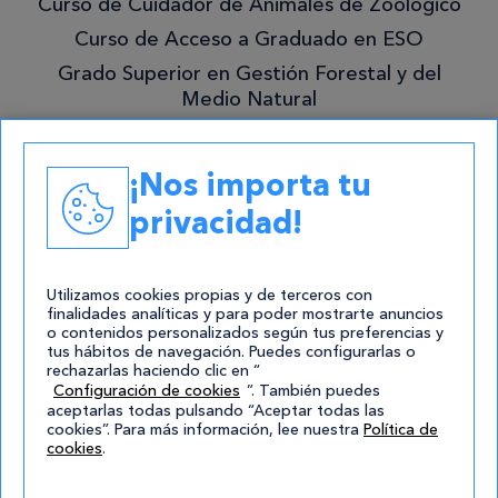
Curso de Cuidador de Animales de Zoológico
Curso de Acceso a Graduado en ESO
Grado Superior en Gestión Forestal y del
Medio Natural
Academias
¡Nos importa tu
Contacto
privacidad!
atencion@cursos.com
Redes Sociales
Utilizamos cookies propias y de terceros con
finalidades analíticas y para poder mostrarte anuncios
o contenidos personalizados según tus preferencias y
tus hábitos de navegación. Puedes configurarlas o
rechazarlas haciendo clic en “
Configuración de cookies
”. También puedes
aceptarlas todas pulsando “Aceptar todas las
cookies”. Para más información, lee nuestra
Política de
cookies
.
© 2004-2026 Cursos.com