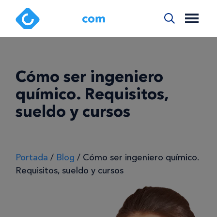
Cómo ser ingeniero
químico. Requisitos,
sueldo y cursos
Portada
/
Blog
/
Cómo ser ingeniero químico.
Requisitos, sueldo y cursos