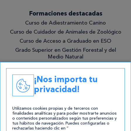
¡Quiero
Formaciones destacadas
lo
Curso de Adiestramiento Canino
mejor!
Curso de Cuidador de Animales de Zoológico
Curso de Acceso a Graduado en ESO
Grado Superior en Gestión Forestal y del
Medio Natural
Academias
¡Nos importa tu
Contacto
privacidad!
atencion@cursos.com
Redes Sociales
Utilizamos cookies propias y de terceros con
finalidades analíticas y para poder mostrarte anuncios
o contenidos personalizados según tus preferencias y
tus hábitos de navegación. Puedes configurarlas o
rechazarlas haciendo clic en “