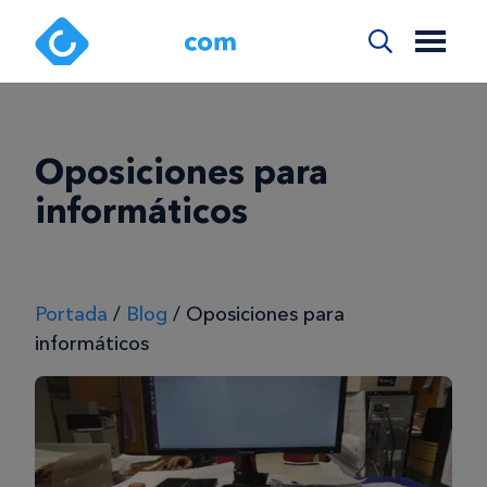
Oposiciones para
informáticos
Portada
/
Blog
/
Oposiciones para
informáticos