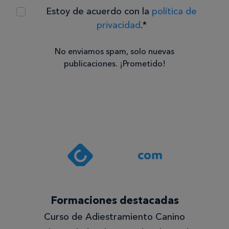
Estoy de acuerdo con la
política de
privacidad
.*
No enviamos spam, solo nuevas
publicaciones. ¡Prometido!
Consentimiento
Estoy de
acuerdo
con la
política de
privacidad
.*
¡Quiero
Formaciones destacadas
lo
Curso de Adiestramiento Canino
mejor!