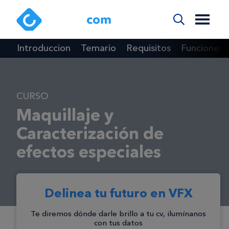
Introduccion
Temario
Requisitos
Funciones
CURSO
Maquillaje y
Caracterización de
efectos especiales
Delinea tu futuro en VFX
Te diremos dónde darle brillo a tu cv, ilumínanos
con tus datos