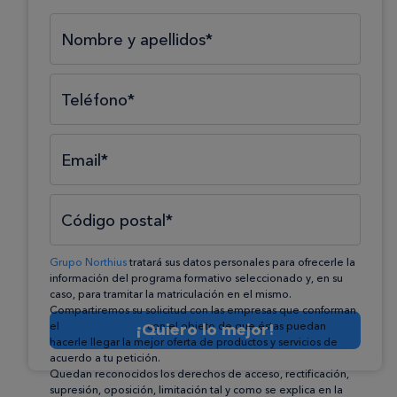
Selecciona el tipo*
Selecciona el área*
Selecciona la formación*
Nombre y apellidos*
Teléfono*
Email*
Código postal*
Grupo Northius
tratará sus datos personales para ofrecerle la
información del programa formativo seleccionado y, en su
caso, para tramitar la matriculación en el mismo.
Compartiremos su solicitud con las empresas que conforman
el
Grupo Northius
¡Quiero lo mejor!
, con el objeto de que éstas puedan
hacerle llegar la mejor oferta de productos y servicios de
acuerdo a tu petición.
Quedan reconocidos los derechos de acceso, rectificación,
supresión, oposición, limitación tal y como se explica en la