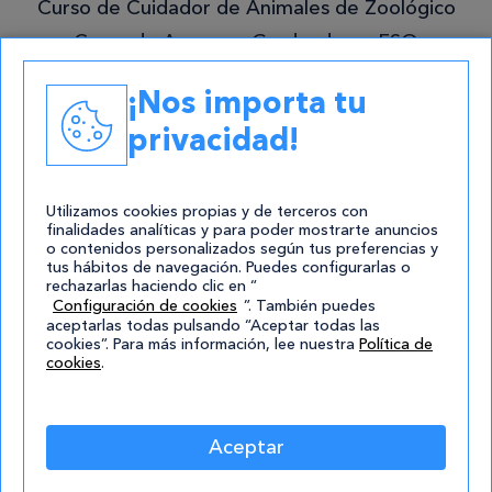
Curso de Cuidador de Animales de Zoológico
Curso de Acceso a Graduado en ESO
Grado Superior en Gestión Forestal y del
¡Nos importa tu
Medio Natural
privacidad!
Academias
Contacto
Utilizamos cookies propias y de terceros con
finalidades analíticas y para poder mostrarte anuncios
atencion@cursos.com
o contenidos personalizados según tus preferencias y
tus hábitos de navegación. Puedes configurarlas o
Redes Sociales
rechazarlas haciendo clic en “
Configuración de cookies
”. También puedes
aceptarlas todas pulsando “Aceptar todas las
cookies”. Para más información, lee nuestra
Política de
cookies
.
Aceptar
© 2004-2026 Cursos.com