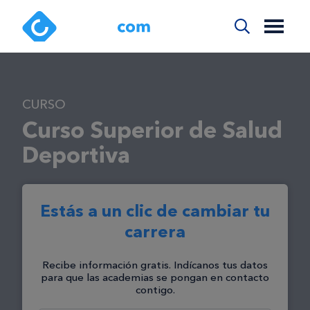
CURSO
Curso Superior de Salud
Deportiva
Estás a un clic de cambiar tu
carrera
Recibe información gratis. Indícanos tus datos
para que las academias se pongan en contacto
contigo.