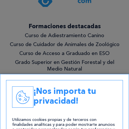
privacidad
.*
¡Quiero
Formaciones destacadas
lo
Curso de Adiestramiento Canino
mejor!
Curso de Cuidador de Animales de Zoológico
Curso de Acceso a Graduado en ESO
Grado Superior en Gestión Forestal y del
Medio Natural
Academias
¡Nos importa tu
Contacto
privacidad!
atencion@cursos.com
Redes Sociales
Utilizamos cookies propias y de terceros con
finalidades analíticas y para poder mostrarte anuncios