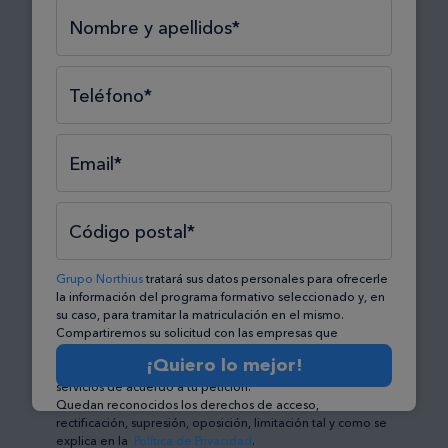
Selecciona el tipo*
Selecciona el área*
Selecciona la formación*
Nombre y apellidos*
Teléfono*
Email*
Código postal*
Grupo Northius
tratará sus datos personales para ofrecerle
la información del programa formativo seleccionado y, en
su caso, para tramitar la matriculación en el mismo.
Compartiremos su solicitud con las empresas que
conforman el
Grupo Northius
, con el objeto de que éstas
¡Quiero lo mejor!
puedan hacerle llegar la mejor oferta de productos y
servicios de acuerdo a tu petición.
Quedan reconocidos los derechos de acceso,
rectificación, supresión, oposición, limitación tal y como se
explica en la
Política de Privacidad
.