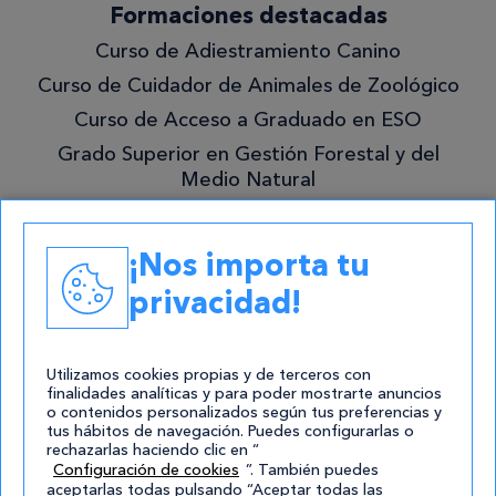
¡Quiero
Formaciones destacadas
lo
Curso de Adiestramiento Canino
mejor!
Curso de Cuidador de Animales de Zoológico
Curso de Acceso a Graduado en ESO
Grado Superior en Gestión Forestal y del
Medio Natural
Academias
¡Nos importa tu
Contacto
privacidad!
atencion@cursos.com
Redes Sociales
Utilizamos cookies propias y de terceros con
finalidades analíticas y para poder mostrarte anuncios
o contenidos personalizados según tus preferencias y
tus hábitos de navegación. Puedes configurarlas o
rechazarlas haciendo clic en “
Configuración de cookies
”. También puedes
aceptarlas todas pulsando “Aceptar todas las