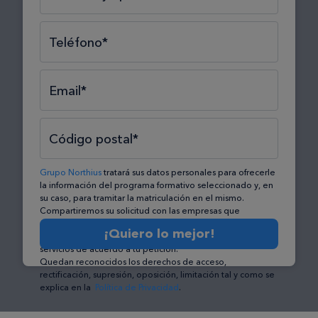
Teléfono*
Email*
Código postal*
Grupo Northius
tratará sus datos personales para ofrecerle
la información del programa formativo seleccionado y, en
su caso, para tramitar la matriculación en el mismo.
Compartiremos su solicitud con las empresas que
conforman el
Grupo Northius
, con el objeto de que éstas
¡Quiero lo mejor!
puedan hacerle llegar la mejor oferta de productos y
servicios de acuerdo a tu petición.
Quedan reconocidos los derechos de acceso,
rectificación, supresión, oposición, limitación tal y como se
explica en la
Política de Privacidad
.