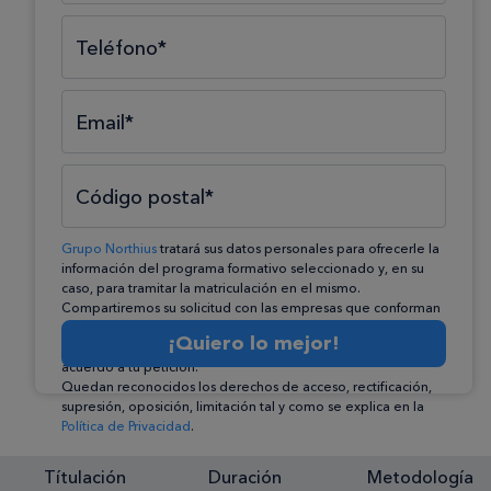
Teléfono*
Email*
Código postal*
Grupo Northius
tratará sus datos personales para ofrecerle la
información del programa formativo seleccionado y, en su
caso, para tramitar la matriculación en el mismo.
Compartiremos su solicitud con las empresas que conforman
el
Grupo Northius
, con el objeto de que éstas puedan
¡Quiero lo mejor!
hacerle llegar la mejor oferta de productos y servicios de
acuerdo a tu petición.
Quedan reconocidos los derechos de acceso, rectificación,
supresión, oposición, limitación tal y como se explica en la
Política de Privacidad
.
Títulación
Duración
Metodología