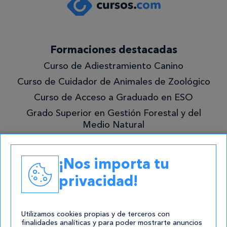
privacidad
.*
Formaciones destacadas
¡Quiero
Curso de Adiestramiento Canino
lo
Curso de Cuidador de Animales de Zoológico
mejor!
Curso de Acceso a Graduado en ESO
Grado Superior en Gestión Forestal y del
Medio Natural
Academias
¡Nos importa tu
Contacto
privacidad!
atencion@cursos.com
Redes Sociales
Utilizamos cookies propias y de terceros con
finalidades analíticas y para poder mostrarte anuncios