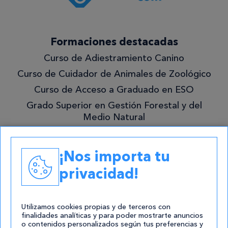
¡Quiero
Formaciones destacadas
lo
Curso de Adiestramiento Canino
mejor!
Curso de Cuidador de Animales de Zoológico
Curso de Acceso a Graduado en ESO
Grado Superior en Gestión Forestal y del
Medio Natural
Academias
¡Nos importa tu
Contacto
privacidad!
atencion@cursos.com
Redes Sociales
Utilizamos cookies propias y de terceros con
finalidades analíticas y para poder mostrarte anuncios
o contenidos personalizados según tus preferencias y